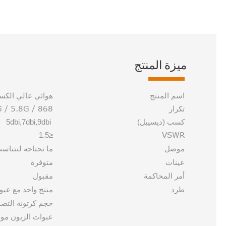
ميزة المنتج
اسم المنتج
هوائي عالي الكسب
2.4G / 5.8G / 868 ميجا هرتز / 915 ميجا هرتز / 
تكرار
كسب (ديسيبل)
5dbi,7dbi,9dbi
VSWR
≤1.5
موصل
ما تحتاجه لتتناس
عينات
متوفرة
أمر المحاكمة
مقبول
طرد
منتج واحد مع عبوة كيس
حجم كرتونة التصدير: 47 سم × 33 سم × 36 سم ، 47 سم × 
عبوات الزبون مو