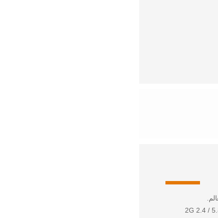
هوائيات الداخلية (أجزاء PCB / FPC / الحديد) ، والهوائيات الخارجية ، بما في ذلك هوائيات 2G 2.4 / 5.8G ،