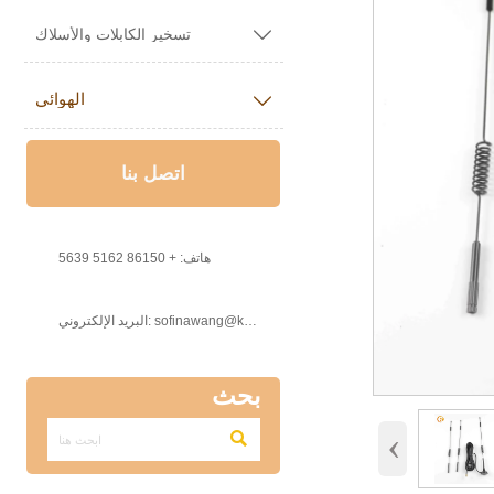

تسخير الكابلات والأسلاك
الهوائي

اتصل بنا

هاتف: + 86150 5162 5639

البريد الإلكتروني: sofinawang@ksrcd.com
بحث
‹
