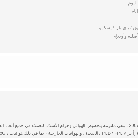
صلية وأوديإم
نحن منخرطون بشكل رئيسي في تصميم وتصنيع ال