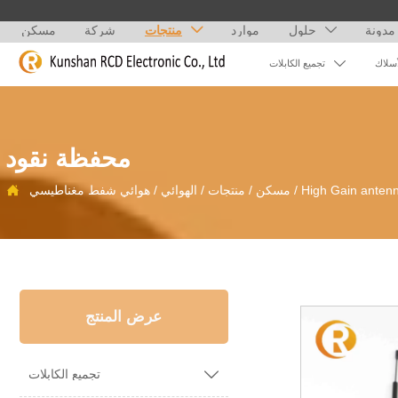
مدونة
حلول
موارد
منتجات
شركة
مسكن



أسلاك
تجميع الكابلات
محفظة نقود
High Gain antenn
/
مسكن
/
منتجات
/
الهوائي
/
هوائي شفط مغناطيسي

عرض المنتج

تجميع الكابلات