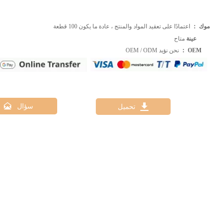
موك ：
اعتمادًا على تعقيد المواد والمنتج ، عادة ما يكون 100 قطعة
عينة
متاح
OEM ：
نحن نؤيد OEM / ODM


سؤال
تحميل