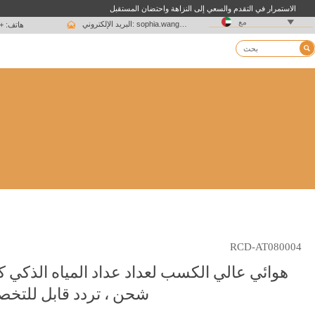
الاستمرار في التقدم والسعي إلى النزاهة واحتضان المستقبل

مع

البريد الإلكتروني: sophia.wang@ksrcd.com
هاتف: + 15051625639

RCD-AT080004
هوائي عالي الكسب لعداد عداد المياه الذكي ك
شحن ، تردد قابل للتخ