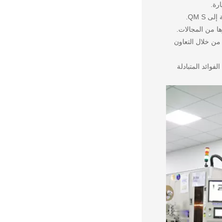
لقد حصلنا على المعيار الدولي UL و I ATF16949 و ISO14001 ، وهو ضمان قوي لجودة منتجاتنا. تمتلك RCD آلات إنتاج واختبار متطورة ، بالإضافة إلى QM S.
ها من المجالات.
تجات من خلال التعاون
الفوائد المتبادلة