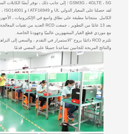
GSM3G ، 4GLTE ، 5G ؛ إلى جانب ذلك ، نوفر أيضًا الكابلات المحورية RF و R G و LVDS و IDC و FFC والمعدات الإلكترونية وعدة أسلاك السيارة.
الكامل. منتجاتنا مطبقة على نطاق واسع في الإلكترونيات ، الأجهزة 
بعد 13 عامًا من التطوير ، جمعت CD
مع موردي قطع الغيار المشهورين عالميًا وجهودنا الخاصة.
تلتزم RCD دائمًا بروح "الاستمرار في التقدم ، والسعي إلى ال
والنتائج المربحة للجانبين تساعدنا جميعًا على المضي قدمًا.