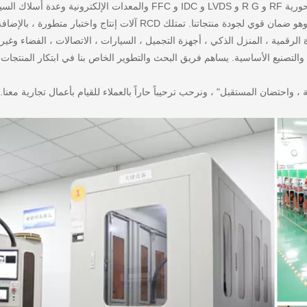
الرقمية ، المنزل الذكي ، أجهزة التجميل ، السيارات ، الاتصالات ، الفضاء وغير
R العديد من تقنيات المعالجة والتصنيع الأساسية. يساهم فريق البحث والتطوير الخاص بنا في ابتكار المن
نزاهة ، واحتضان المستقبل" ، ونرحب ترحيباً حاراً بالعملاء للقيام بأعمال تجارية معنا. 