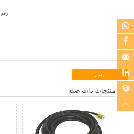




إرسال

منتجات ذات صله
