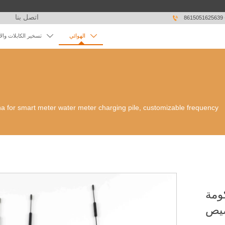
اتصل بنا

86


الهوائي
تسخير الكابلات وال
a for smart meter water meter charging pile, customizable frequency
ومة
صيص