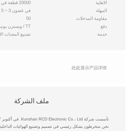
الاهلية
20000 قطعة في اليوم
المهلة
في غضون 3 ~ 5 أيام
مقاومة المدخلات
50
دفع
TT / ويسترن يونيون / باي بال / إسكرو
خدمة
تصنيع المعدات الأ
此处显示产品详情
ملف الشركة
تأسست شركة Kunshan RCD Electronic Co.، Ltd. في أكتوبر 2007 ، وهي ملتزمة بتخصيص الهوائي وحزام الأسلاك للعملاء في جميع أنحاء العالم.