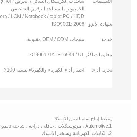
التطبيقات
شاشات الكريستال السائل / العرض / آلة الإعل
الكمبيوتر / المساعد الرقمي الشخصي
ra / LCM / Notebook / tablet PC / HDD
شهادة الأيزو
ISO9001: 2008
خدمة
منتجات OEM / ODM مقبولة.
معلومات اكثر
ISO9001 / IATF16949 / UL
تجربة أداء:
اختبار أداء الكهرباء والكهرباء بنسبة 100٪
يمكننا إنتاج سلسلة من الأسلاك:
1.Automotive ، موتوسيكلات ، حافلة ، دراجة ، شاحنة تجميع كابل الأسلاك
2. الكابلات الكهربائية وتسخير الأسلاك