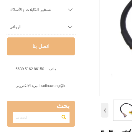

تسخير الكابلات والأسلاك

الهوائي
اتصل بنا

هاتف: + 86150 5162 5639

البريد الإلكتروني: sofinawang@ksrcd.com
بحث
‹
