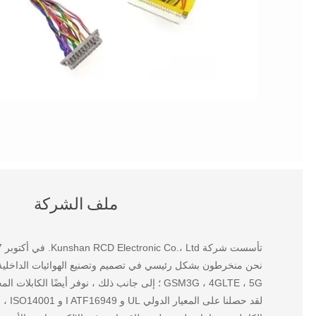
ملف الشركة
تأسست شركة Kunshan RCD Electronic Co.، Ltd. في أكتوبر 2007 ، وهي ملتزمة بتخصيص الهوائي وحزام الأسلاك للعملاء في جميع أنحاء العالم.
GSM3G ، 4GLTE ، 5G ؛ إلى جانب ذلك ، نوفر أيضًا الكابلات المحورية RF و R G و LVDS و IDC و FFC والمعدات الإلكترونية وعدة أسلاك السيارة.