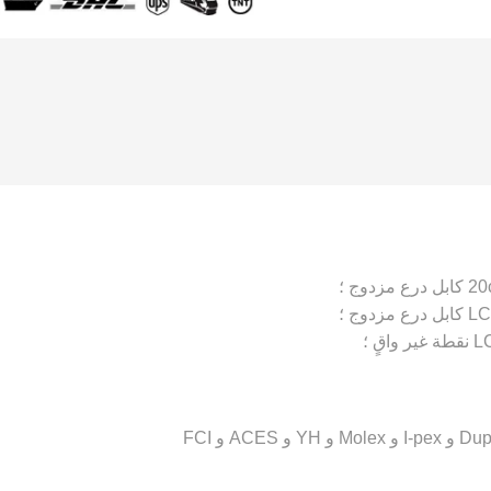
موصلات JAE و HRS و JST و AMP و Dupont و I-pex و Molex و YH و ACES و FCI