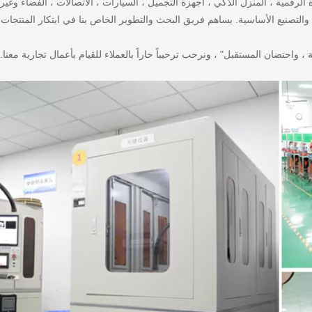
الرقمية ، المنزل الذكي ، أجهزة التجميل ، السيارات ، الاتصالات ، الفضاء وغير
R العديد من تقنيات المعالجة والتصنيع الأساسية. يساهم فريق البحث والتطوير الخاص بنا في ابتكار المن
نزاهة ، واحتضان المستقبل" ، ونرحب ترحيباً حاراً بالعملاء للقيام بأعمال تجارية معنا. 