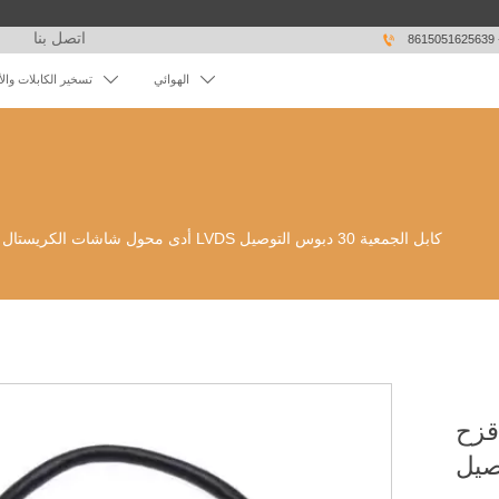
اتصل بنا

86


الهوائي
تسخير الكابلات وال
أدى محول شاشات الكريستال السائل قوس قزح LVDS كابل الجمعية 30 دبوس التوصيل
قزح