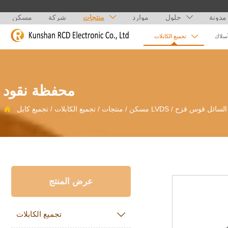
مدونة
حلول
موارد
منتجات
شركة
مسكن



أسلاك
تجميع الكابلات
محفظة نقود
/
تجميع كابل LVDS
مسكن
/
منتجات
/
تجميع الكابلات
/

عرض المنتج
تجميع الكابلات
