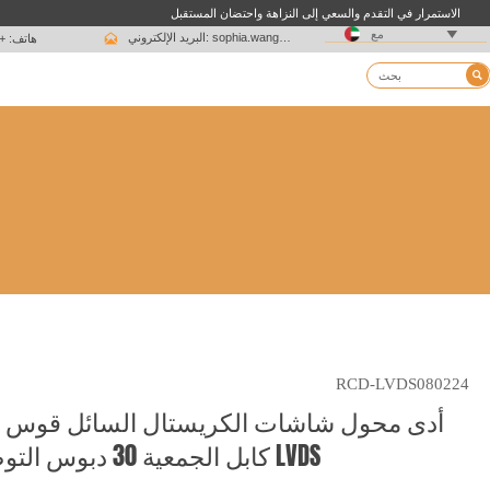
الاستمرار في التقدم والسعي إلى النزاهة واحتضان المستقبل

مع

البريد الإلكتروني: sophia.wang@ksrcd.com
هاتف: + 15051625639

RCD-LVDS080224
أدى محول شاشات الكريستال السائل قوس 
LVDS كابل الجمعية 30 دبوس التوصيل