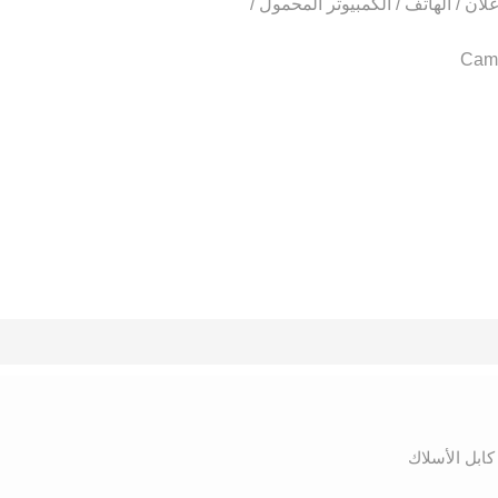
ان / الهاتف / الكمبيوتر المحمول /
Came