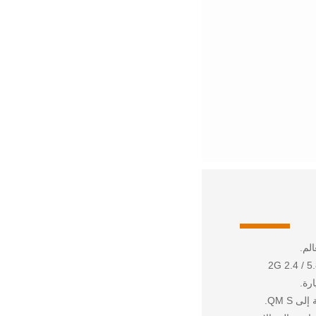
هوائيات الداخلية (أجزاء PCB / FPC / الحديد) ، والهوائيات الخارجية ، بما في ذلك هوائيات 2G 2.4 / 5.8G ،
لقد حصلنا على المعيار الدولي UL و I ATF16949 و ISO14001 ، وهو ضمان قوي لجودة منتجاتنا. تمتلك RCD آلات إنتاج واختبار متطورة ، بالإضافة إلى QM S.