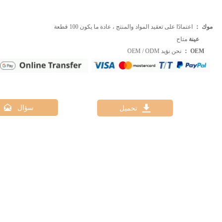
موك ：
اعتمادًا على تعقيد المواد والمنتج ، عادة ما يكون 100 قطعة
عينة
متاح
OEM ：
نحن نؤيد OEM / ODM


سؤال
تحميل