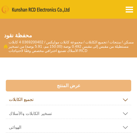

محفظة نقود
مسكن
/
منتجات
/
تجميع الكابلات
/
مجموعة كابلات موليكس
/
0369200402 4 كابلات

مستطيلة من مقبس إلى مقبس 0.492 بوصة (150.00 مم، 5.91 بوصة) من تسخير
الأسلاك تصنيع احترافي مخصص وفقًا لاحتياجات RCD
عرض المنتج

تجميع الكابلات

تسخير الكابلات والأسلاك

الهوائي