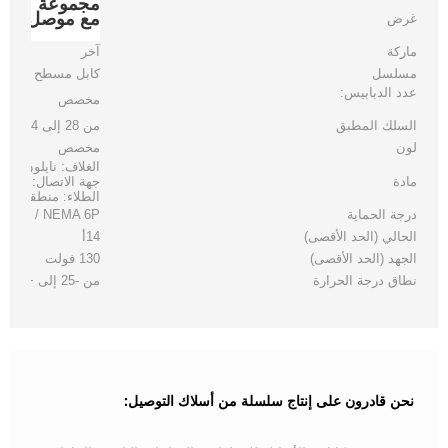
مع موصل D-Sub ذكر
غرض
ماركة
آخر
مسلسل
كابل مسطح
عدد الدبابيس:
مخصص
السلك المطبق
من 28 إلى 14 AWG
لون
مخصص
الغلاف: نايلون أبي
مادة
جهة الاتصال: سبائك
الطلاء: منطقة الت
درجة الحماية
IP 67 / NEMA 6P
الحالي (الحد الأقصى)
14أ
الجهد (الحد الأقصى)
130 فولت
نطاق درجة الحرارة
من -25 إلى +105 درجة مئوية
نحن قادرون على إنتاج سلسلة من أسلاك التوصيل: