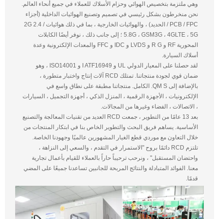
وهي ملتزمة بتخصيص الهوائي وحزام الأسلاك للعملاء في جميع أنحاء العالم.
نحن منخرطون بشكل رئيسي في تصميم وتصنيع الهوائيات الداخلية (أجزاء
PCB / FPC / الحديد) ، والهوائيات الخارجية ، بما في ذلك هوائيات 2G 2.4 /
5.8G ، GSM3G ، 4GLTE ، 5G ؛ إلى جانب ذلك ، نوفر أيضًا الكابلات
المحورية RF و R G و LVDS و IDC و FFC والمعدات الإلكترونية وعدة
أسلاك السيارة.
لقد حصلنا على المعيار الدولي UL و I ATF16949 و ISO14001 ، وهو
ضمان قوي لجودة منتجاتنا. تمتلك RCD آلات إنتاج واختبار متطورة ،
بالإضافة إلى QM S. الكامل. منتجاتنا مطبقة على نطاق واسع في
الإلكترونيات ، الأجهزة الرقمية ، المنزل الذكي ، أجهزة التجميل ، السيارات
، الاتصالات ، الفضاء وغيرها من المجالات.
بعد 13 عامًا من التطوير ، جمعت RCD العديد من تقنيات المعالجة والتصنيع
الأساسية. يساهم فريق البحث والتطوير الخاص بنا في ابتكار المنتجات من
خلال التعاون مع موردي قطع الغيار المشهورين عالميًا وجهودنا الخاصة.
تلتزم RCD دائمًا بروح "الاستمرار في التقدم ، والسعي إلى النزاهة ،
واحتضان المستقبل" ، ونرحب ترحيباً حاراً بالعملاء للقيام بأعمال تجارية
معنا. الفوائد المتبادلة والنتائج المربحة للجانبين تساعدنا جميعًا على المضي
قدمًا.