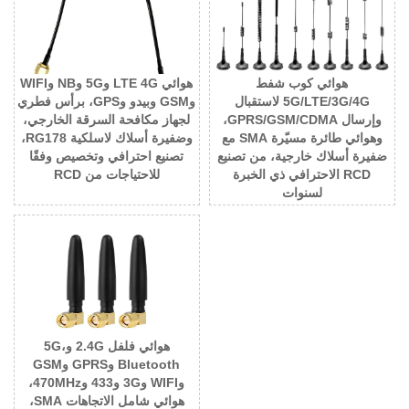
هوائي كوب شفط
هوائي LTE 4G و5G وNB وWIFI
5G/LTE/3G/4G لاستقبال
وGSM وبيدو وGPS، برأس فطري
وإرسال GPRS/GSM/CDMA،
لجهاز مكافحة السرقة الخارجي،
وهوائي طائرة مسيّرة SMA مع
وضفيرة أسلاك لاسلكية RG178،
ضفيرة أسلاك خارجية، من تصنيع
تصنيع احترافي وتخصيص وفقًا
RCD الاحترافي ذي الخبرة
للاحتياجات من RCD
لسنوات
هوائي فلفل 2.4G و5G،
Bluetooth وGPRS وGSM
وWIFI و3G و433 و470MHz،
هوائي شامل الاتجاهات SMA،