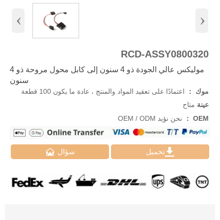
‹
›
RCD-ASSY0800320
موليكس عالي الجودة ذو 4 سنون إلى كابل محول مروحة ذو 4
سنون
موك ：
اعتمادًا على تعقيد المواد والمنتج ، عادة ما يكون 100 قطعة
عينة
متاح
OEM ：
نحن نؤيد OEM / ODM


تحميل
سؤال