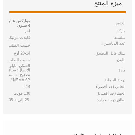
ميزة المنتج
العنصر
4 سنون
ماركة
آخر
سلسلة
كابلات
موليكس
عدد الدبابيس:
حسب الطلب
سلك قابل للتطبيق
28-14 أوغ
اللون
حسب الطلب
السكن: نايلون أبي
مادة
الاتصال: سبائك النح
تصفيح ： منطقة الت
درجة الحماية
IP 67 / NEMA 6P
الحالي (حد أقصى)
14 أ
الجهد (حد أقصى)
130 فولت
نطاق درجة حرارة
-25 إلى + 105 درجة مئوية