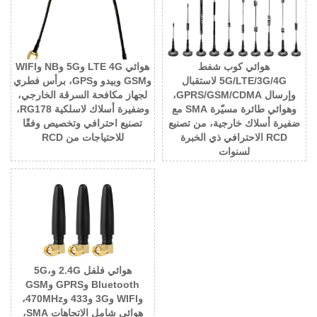
هوائي كوب شفط
هوائي LTE 4G و5G وNB وWIFI
5G/LTE/3G/4G لاستقبال
وGSM وبيدو وGPS، برأس فطري
وإرسال GPRS/GSM/CDMA،
لجهاز مكافحة السرقة الخارجي،
وهوائي طائرة مسيّرة SMA مع
وضفيرة أسلاك لاسلكية RG178،
ضفيرة أسلاك خارجية، من تصنيع
تصنيع احترافي وتخصيص وفقًا
RCD الاحترافي ذي الخبرة
للاحتياجات من RCD
لسنوات
هوائي فلفل 2.4G و5G،
Bluetooth وGPRS وGSM
وWIFI و3G و433 و470MHz،
هوائي شامل الاتجاهات SMA،