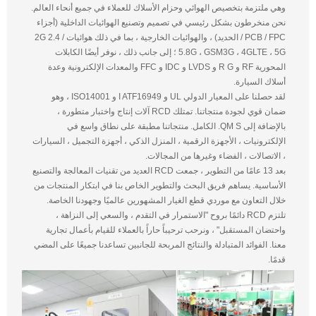
وهي ملتزمة بتخصيص الهوائي وحزام الأسلاك للعملاء في جميع أنحاء العالم.
نحن منخرطون بشكل رئيسي في تصميم وتصنيع الهوائيات الداخلية (أجزاء
PCB / FPC / الحديد) ، والهوائيات الخارجية ، بما في ذلك هوائيات 2G 2.4 /
5.8G ، GSM3G ، 4GLTE ، 5G ؛ إلى جانب ذلك ، نوفر أيضًا الكابلات
المحورية RF و R G و LVDS و IDC و FFC والمعدات الإلكترونية وعدة
أسلاك السيارة.
لقد حصلنا على المعيار الدولي UL و I ATF16949 و ISO14001 ، وهو
ضمان قوي لجودة منتجاتنا. تمتلك RCD آلات إنتاج واختبار متطورة ،
بالإضافة إلى QM S. الكامل. منتجاتنا مطبقة على نطاق واسع في
الإلكترونيات ، الأجهزة الرقمية ، المنزل الذكي ، أجهزة التجميل ، السيارات
، الاتصالات ، الفضاء وغيرها من المجالات.
بعد 13 عامًا من التطوير ، جمعت RCD العديد من تقنيات المعالجة والتصنيع
الأساسية. يساهم فريق البحث والتطوير الخاص بنا في ابتكار المنتجات من
خلال التعاون مع موردي قطع الغيار المشهورين عالميًا وجهودنا الخاصة.
تلتزم RCD دائمًا بروح "الاستمرار في التقدم ، والسعي إلى النزاهة ،
واحتضان المستقبل" ، ونرحب ترحيباً حاراً بالعملاء للقيام بأعمال تجارية
معنا. الفوائد المتبادلة والنتائج المربحة للجانبين تساعدنا جميعًا على المضي
قدمًا.