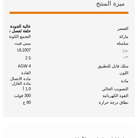
ميزة المنتج
العنصر
حلقة لفصل سريع
ماركة
التجمع الكونغولي 
سلسلة
ميني فيت
نوع
UL1007
من
2.5
سلك قابل للتطبيق
AGW 4
اللون
العادة
مادة الاتصال: النح
مادة
مادة العازل: النايلو
التصويت الحالي
1.0 أ
القوة الكهربائية
300 فولت
نطاق درجة حرارة
80 ج