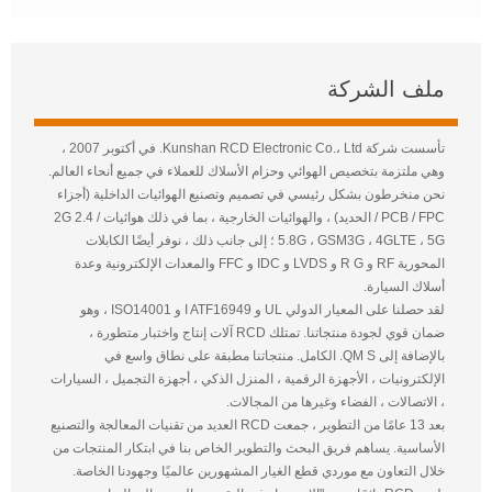
ملف الشركة
تأسست شركة Kunshan RCD Electronic Co.، Ltd. في أكتوبر 2007 ،
وهي ملتزمة بتخصيص الهوائي وحزام الأسلاك للعملاء في جميع أنحاء العالم.
نحن منخرطون بشكل رئيسي في تصميم وتصنيع الهوائيات الداخلية (أجزاء
PCB / FPC / الحديد) ، والهوائيات الخارجية ، بما في ذلك هوائيات 2G 2.4 /
5.8G ، GSM3G ، 4GLTE ، 5G ؛ إلى جانب ذلك ، نوفر أيضًا الكابلات
المحورية RF و R G و LVDS و IDC و FFC والمعدات الإلكترونية وعدة
أسلاك السيارة.
لقد حصلنا على المعيار الدولي UL و I ATF16949 و ISO14001 ، وهو
ضمان قوي لجودة منتجاتنا. تمتلك RCD آلات إنتاج واختبار متطورة ،
بالإضافة إلى QM S. الكامل. منتجاتنا مطبقة على نطاق واسع في
الإلكترونيات ، الأجهزة الرقمية ، المنزل الذكي ، أجهزة التجميل ، السيارات
، الاتصالات ، الفضاء وغيرها من المجالات.
بعد 13 عامًا من التطوير ، جمعت RCD العديد من تقنيات المعالجة والتصنيع
الأساسية. يساهم فريق البحث والتطوير الخاص بنا في ابتكار المنتجات من
خلال التعاون مع موردي قطع الغيار المشهورين عالميًا وجهودنا الخاصة.