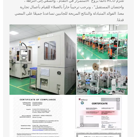
تلتزم RCD دائمًا بروح "الاستمرار في التقدم ، والسعي إلى النزاهة ،
واحتضان المستقبل" ، ونرحب ترحيباً حاراً بالعملاء للقيام بأعمال تجارية
معنا. الفوائد المتبادلة والنتائج المربحة للجانبين تساعدنا جميعًا على المضي
قدمًا.