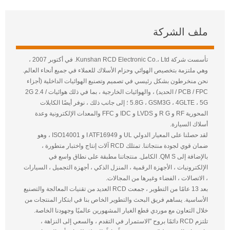
ملف الشركة
تأسست شركة Kunshan RCD Electronic Co.، Ltd. في أكتوبر 2007 ،
وهي ملتزمة بتخصيص الهوائي وحزام الأسلاك للعملاء في جميع أنحاء العالم.
نحن منخرطون بشكل رئيسي في تصميم وتصنيع الهوائيات الداخلية (أجزاء
PCB / FPC / الحديد) ، والهوائيات الخارجية ، بما في ذلك هوائيات 2G 2.4 /
5.8G ، GSM3G ، 4GLTE ، 5G ؛ إلى جانب ذلك ، نوفر أيضًا الكابلات
المحورية RF و R G و LVDS و IDC و FFC والمعدات الإلكترونية وعدة
أسلاك السيارة.
لقد حصلنا على المعيار الدولي UL و I ATF16949 و ISO14001 ، وهو
ضمان قوي لجودة منتجاتنا. تمتلك RCD آلات إنتاج واختبار متطورة ،
بالإضافة إلى QM S. الكامل. منتجاتنا مطبقة على نطاق واسع في
الإلكترونيات ، الأجهزة الرقمية ، المنزل الذكي ، أجهزة التجميل ، السيارات
، الاتصالات ، الفضاء وغيرها من المجالات.
بعد 13 عامًا من التطوير ، جمعت RCD العديد من تقنيات المعالجة والتصنيع
الأساسية. يساهم فريق البحث والتطوير الخاص بنا في ابتكار المنتجات من
خلال التعاون مع موردي قطع الغيار المشهورين عالميًا وجهودنا الخاصة.
تلتزم RCD دائمًا بروح "الاستمرار في التقدم ، والسعي إلى النزاهة ،