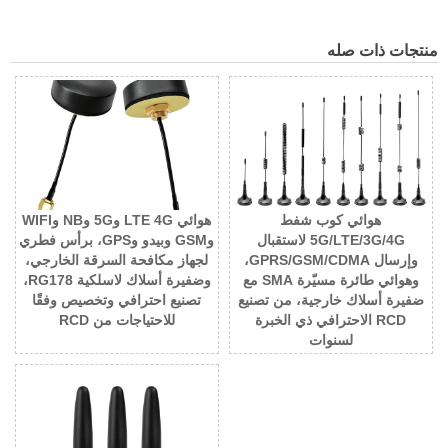
منتجات ذات صله
هوائي كوب شفط
هوائي LTE 4G و5G وNB وWIFI
5G/LTE/3G/4G لاستقبال
وGSM وبيدو وGPS، برأس فطري
وإرسال GPRS/GSM/CDMA،
لجهاز مكافحة السرقة الخارجي،
وهوائي طائرة مسيّرة SMA مع
وضفيرة أسلاك لاسلكية RG178،
ضفيرة أسلاك خارجية، من تصنيع
تصنيع احترافي وتخصيص وفقًا
RCD الاحترافي ذي الخبرة
للاحتياجات من RCD
لسنوات