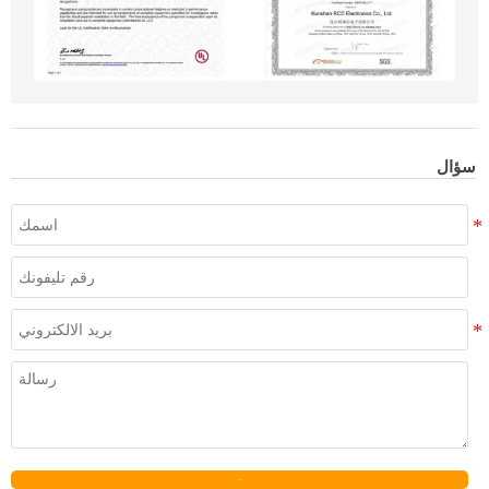
سؤال
إرسال