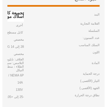
البند
أسلاك موصل D-Sub ذكر
العلامة التجارية
أخرى
السلسلة
كابل مسطح
عدد السنون:
مخصص
السلك المناسب
28 إلى 14 AWG
اللون
مخصص
الغلاف: نايلون أبي
المادة
التلامس: سبيكة نحا
الطلاء：منطقة الت
النيكل
درجة الحماية
IP 67 / NEMA 6P
التيار (الأقصى.)
14A
الجهد (الأقصى.)
130V
نطاق درجة الحرارة
-25 إلى +105°C