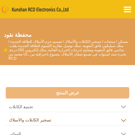

محفظة نقود
مسكن
/
منتجات
/
تسخير الكابلات والأسلاك
/
تصميم حزم الأسلاك للطاقة الجديدة
/
سلك سيليكون فائق النعومة, سلك توصيل بطارية الليثيوم للطاقة الجديدة بقلب-

نحاسي فائق النعومة ومقاوم لدرجات الحرارة العالية, سلك إلكتروني 200-درجة,
معتمد من UL, بخبرة تمتد لسنوات في تصنيع ضفائر الأسلاك, مصنوع باحترافية من
RCD
عرض المنتج

تجميع الكابلات

تسخير الكابلات والأسلاك

الهوائي