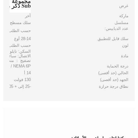
Sub ذكر موصل سلك تسخير
غرض
ماركة
آخر
مسلسل
سلك مسطح
عدد الدبابيس:
حسب الطلب
سلك قابل للتطبيق
28-14 أوغ
لون
حسب الطلب
السكن: نايلون أبي
مادة
الاتصال: سبائك النح
تصفيح ： منطقة الت
درجة الحماية
IP 67 / NEMA 6P
الحالي (حد أقصى)
14 أ
الجهد (حد أقصى)
130 فولت
نطاق درجة حرارة
-25 إلى + 105 درجة مئوية