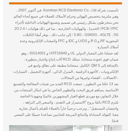
تأسست شركة Kunshan RCD Electronic Co.، Ltd. في أكتوبر 2007 ،
وهي ملتزمة بتخصيص الهوائي وحزام الأسلاك للعملاء في جميع أنحاء العالم.
نحن منخرطون بشكل رئيسي في تصميم وتصنيع الهوائيات الداخلية (أجزاء
PCB / FPC / الحديد) ، والهوائيات الخارجية ، بما في ذلك هوائيات 2G 2.4 /
5.8G ، GSM3G ، 4GLTE ، 5G ؛ إلى جانب ذلك ، نوفر أيضًا الكابلات
المحورية RF و R G و LVDS و IDC و FFC والمعدات الإلكترونية وعدة
أسلاك السيارة.
لقد حصلنا على المعيار الدولي UL و I ATF16949 و ISO14001 ، وهو
ضمان قوي لجودة منتجاتنا. تمتلك RCD آلات إنتاج واختبار متطورة ،
بالإضافة إلى QM S. الكامل. منتجاتنا مطبقة على نطاق واسع في
الإلكترونيات ، الأجهزة الرقمية ، المنزل الذكي ، أجهزة التجميل ، السيارات
، الاتصالات ، الفضاء وغيرها من المجالات.
بعد 13 عامًا من التطوير ، جمعت RCD العديد من تقنيات المعالجة والتصنيع
الأساسية. يساهم فريق البحث والتطوير الخاص بنا في ابتكار المنتجات من
خلال التعاون مع موردي قطع الغيار المشهورين عالميًا وجهودنا الخاصة.
تلتزم RCD دائمًا بروح "الاستمرار في التقدم ، والسعي إلى النزاهة ،
واحتضان المستقبل" ، ونرحب ترحيباً حاراً بالعملاء للقيام بأعمال تجارية
معنا. الفوائد المتبادلة والنتائج المربحة للجانبين تساعدنا جميعًا على المضي
قدمًا.