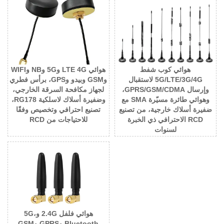
هوائي كوب شفط
هوائي LTE 4G و5G وNB وWIFI
5G/LTE/3G/4G لاستقبال
وGSM وبيدو وGPS، برأس فطري
وإرسال GPRS/GSM/CDMA،
لجهاز مكافحة السرقة الخارجي،
وهوائي طائرة مسيّرة SMA مع
وضفيرة أسلاك لاسلكية RG178،
ضفيرة أسلاك خارجية، من تصنيع
تصنيع احترافي وتخصيص وفقًا
RCD الاحترافي ذي الخبرة
للاحتياجات من RCD
لسنوات
هوائي فلفل 2.4G و5G،
Bluetooth وGPRS وGSM