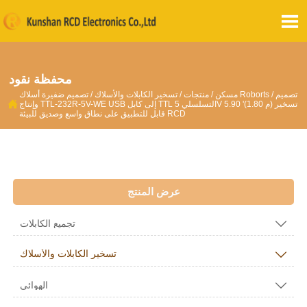

محفظة نقود
تصميم
/
تصميم ضفيرة أسلاك Roborts
مسكن
/
منتجات
/
تسخير الكابلات والأسلاك
/

وإنتاج TTL-232R-5V-WE USB إلى كابل TTL التسلسلي 5V 5.90 '(1.80 م) تسخير
قابل للتطبيق على نطاق واسع وصديق للبيئة RCD
عرض المنتج

تجميع الكابلات

تسخير الكابلات والأسلاك

الهوائي