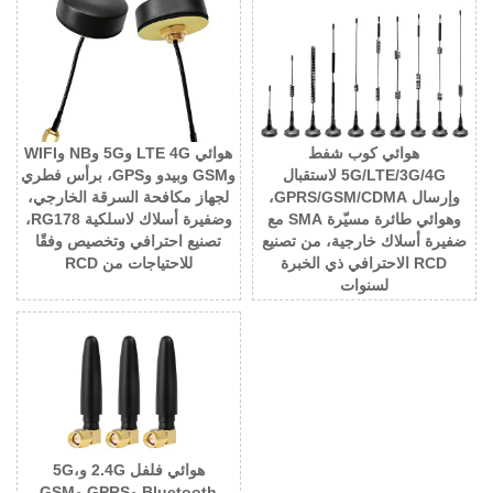
هوائي كوب شفط
هوائي LTE 4G و5G وNB وWIFI
5G/LTE/3G/4G لاستقبال
وGSM وبيدو وGPS، برأس فطري
وإرسال GPRS/GSM/CDMA،
لجهاز مكافحة السرقة الخارجي،
وهوائي طائرة مسيّرة SMA مع
وضفيرة أسلاك لاسلكية RG178،
ضفيرة أسلاك خارجية، من تصنيع
تصنيع احترافي وتخصيص وفقًا
RCD الاحترافي ذي الخبرة
للاحتياجات من RCD
لسنوات
هوائي فلفل 2.4G و5G،
Bluetooth وGPRS وGSM