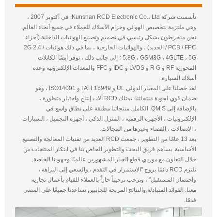
تأسست شركة Kunshan RCD Electronic Co.، Ltd. في أكتوبر 2007 ،
وهي ملتزمة بتخصيص الهوائي وحزام الأسلاك للعملاء في جميع أنحاء العالم.
نحن منخرطون بشكل رئيسي في تصميم وتصنيع الهوائيات الداخلية (أجزاء
PCB / FPC / الحديد) ، والهوائيات الخارجية ، بما في ذلك هوائيات 2G 2.4 /
5.8G ، GSM3G ، 4GLTE ، 5G ؛ إلى جانب ذلك ، نوفر أيضًا الكابلات
المحورية RF و R G و LVDS و IDC و FFC والمعدات الإلكترونية وعدة
أسلاك السيارة.
لقد حصلنا على المعيار الدولي UL و I ATF16949 و ISO14001 ، وهو
ضمان قوي لجودة منتجاتنا. تمتلك RCD آلات إنتاج واختبار متطورة ،
بالإضافة إلى QM S. الكامل. منتجاتنا مطبقة على نطاق واسع في
الإلكترونيات ، الأجهزة الرقمية ، المنزل الذكي ، أجهزة التجميل ، السيارات
، الاتصالات ، الفضاء وغيرها من المجالات.
بعد 13 عامًا من التطوير ، جمعت RCD العديد من تقنيات المعالجة والتصنيع
الأساسية. يساهم فريق البحث والتطوير الخاص بنا في ابتكار المنتجات من
خلال التعاون مع موردي قطع الغيار المشهورين عالميًا وجهودنا الخاصة.
تلتزم RCD دائمًا بروح "الاستمرار في التقدم ، والسعي إلى النزاهة ،
واحتضان المستقبل" ، ونرحب ترحيباً حاراً بالعملاء للقيام بأعمال تجارية
معنا. الفوائد المتبادلة والنتائج المربحة للجانبين تساعدنا جميعًا على المضي
قدمًا.