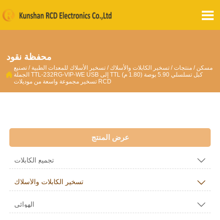

محفظة نقود
مسكن
/
منتجات
/
تسخير الكابلات والأسلاك
/
تسخير الأسلاك للمعدات الطبية
/
تصنيع

الجملة TTL-232RG-VIP-WE USB إلى TTL كبل تسلسلي 5.90 بوصة (1.80 م)
تسخير مجموعة واسعة من موديلات RCD
عرض المنتج

تجميع الكابلات

تسخير الكابلات والأسلاك

الهوائي