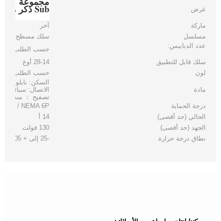
Sub ذكر موصل سلك تسخير
غرض
ماركة
آخر
مسلسل
سلك مسطح
عدد الدبابيس:
حسب الطلب
سلك قابل للتطبيق
28-14 أوغ
لون
حسب الطلب
السكن: نايلون أبي
مادة
الاتصال: سبائك النح
تصفيح ： منطقة الت
درجة الحماية
IP 67 / NEMA 6P
الحالي (حد أقصى)
14 أ
الجهد (حد أقصى)
130 فولت
نطاق درجة حرارة
-25 إلى + 105 درجة مئوية