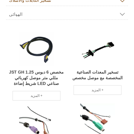

تسخير الكابلات والأسلاك
الهوائي

تسخير المعدات الصناعية
مخصص 6 دبوس JST GH 1.25
المخصصة مع موصل مخصص
مللي متر موصل كهربائي
صناعي LED شريط إضاءة
سلك كابل تجميع الشركة
المزيد +
المصنعة مع UL
المزيد +