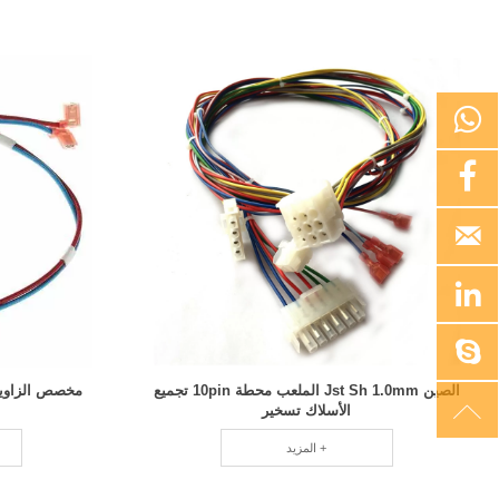





الصين Jst Sh 1.0mm الملعب محطة 10pin تجميع
مخصص الزاوي

الأسلاك تسخير
المزيد +