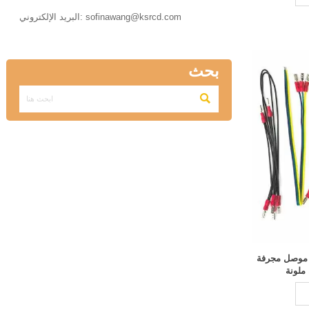

البريد الإلكتروني: sofinawang@ksrcd.com
بحث

 الأفق موصل مجرفة
ملونة