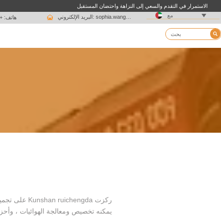
الاستمرار في التقدم والسعي إلى النزاهة واحتضان المستقبل

مع

البريد الإلكتروني: sophia.wang@ksrcd.com
هاتف: + 15051625639

يمكنه تخصيص ومعالجة الهوائيات ، وأحز