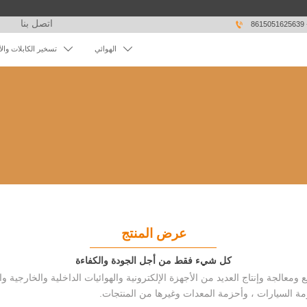
اتصل بنا

86


الهوائي
تسخير الكابلات وال
عرض المنتج
كل شيء فقط من أجل الجودة والكفاءة
مة السيارات ، وأحزمة المعدات وغيرها من المنتجات.