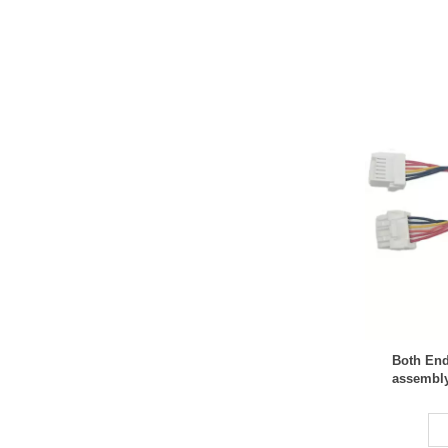
Both End
assembly