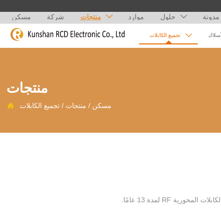
مدونة
حلول
موارد
منتجات
شركة
مسكن



أسلاك
تجميع الكابلات
منتجات
مسكن
/
منتجات
/
تجميع الكابلات

ركزت Kunshan ruichengda على تجميع ومعالجة وإنتاج العديد من الأجهزة الإلكترونية والهوائيات الداخلية والخارجية والكابلات المحورية RF لمدة 13 عامًا.