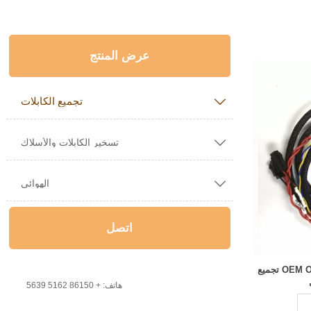
عرض المنتج
تجميع الكابلات


تسخير الكابلات والأسلاك

الهوائي
اتصل
OEM ODM Molex 2510 UL1007 28AWG تجميع

هاتف: + 86150 5162 5639