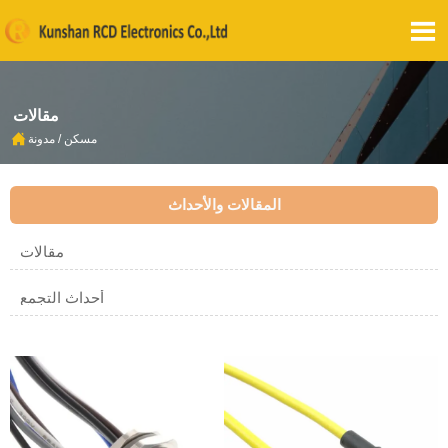

مقالات

مسكن
/
مدونة
المقالات والأحداث
مقالات
أحداث التجمع