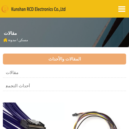

مقالات

مسكن
/
مدونة
المقالات والأحداث
مقالات
أحداث التجمع