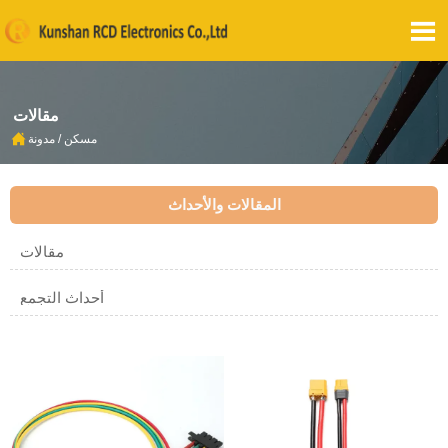

مقالات

مسكن
/
مدونة
المقالات والأحداث
مقالات
أحداث التجمع