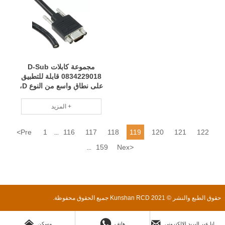
مجموعة كابلات D-Sub
0834229018 قابلة للتطبيق
على نطاق واسع من النوع D،
مصغر D أسود، مفرد (دائري)
6.00 بوصة، فريق محترف
المزيد +
للصيانة الدورية RCD
<
Pre
1
116
117
118
119
120
121
122
...
159
Nex
>
...
حقوق الطبع والنشر © 2021 Kunshan RCD جميع الحقوق محفوظة.



ارسل لنا عبر البريد الإلكتروني
هاتف
مسكن