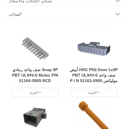
تسخير الكابلات والأسلاك

الهوائي

HSG PH2.5mm 1x9P أبيض
Snap 9P صف واحد رمادي
صف واحد PBT UL94V-0
PBT UL94V-0 Molex P/N
موليكس P / N 51163-0900
51164-0905 RCD
RCD
المزيد +
المزيد +