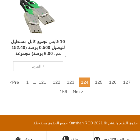
10 قابس تجميع كابل مستطيل
لتوصيل 0.500 بوصة (152.40
مم، 6.00 بوصة) مجموعة
أسلاك لتخصيص الدفعة الصغيرة
فريق محترف RCD
المزيد +
<
Pre
1
121
122
123
124
125
126
127
...
159
Nex
>
...
حقوق الطبع والنشر © 2021 Kunshan RCD جميع الحقوق محفوظة.



ارسل لنا عبر البريد الإلكتروني
هاتف
مسكن