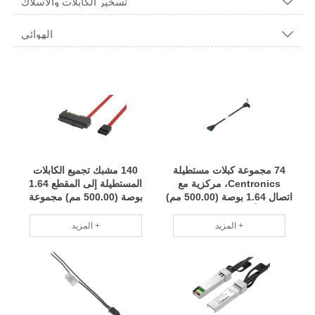
تسخير الكابلات والأسلاك

الهوائي

74 مجموعة كبلات مستطيلة
140 مشبك تجميع الكابلات
Centronics، مركزية مع
المستطيلة إلى المقطع 1.64
اتصال 1.64 بوصة (500.00 مم)
بوصة (500.00 مم) مجموعة
مجموعة أسلاك لتخصيص الدفعة
الأسلاك مجموعة صغيرة
الصغيرة فريق محترف RCD
تخصيص فريق محترف RCD
المزيد +
المزيد +