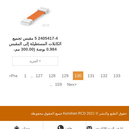
2405417-4 5 مقبس تجميع
الكابلات المستطيلة إلى المقبس
0.984 بوصة (300.00 مم،
11.81 بوصة) تسخير أخضر
وصديق للبيئة وموفر للطاقة
المزيد +
وتقليل استهلاك RCD
<
Pre
1
127
128
129
130
131
132
133
...
159
Nex
>
...
حقوق الطبع والنشر © 2021 Kunshan RCD جميع الحقوق محفوظة.



ارسل لنا عبر البريد الإلكتروني
هاتف
مسكن