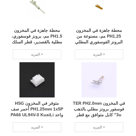
محطة جاهزة في المخزون
محطة جاهزة في المخزون
PH1.25 مم، مصنوعة من
PH1.5 مم، برونز فوسفوري،
البرونز الفوسفوري المطلي
مطلية بالقصدير، قطر السلك
بالقصدير، متوافقة مع قطر
المتوافق 14# Molex P/N
السلك 28#-32# ACES P/N
33000-1001 RCD
المزيد +
المزيد +
88267-W-1 RCD
في المخزون TER PH2.0mm
متوفر في المخزون HSG
فوسفور برونز مطلي بالذهب
PH1.25mm 1x5P أحمر صف
3u" كابل متوافق مع قطر
واحد PA66 UL94V-0 KuaiLi
السلك 24#-30# CJT P/N
P/N GH1.25-5Y RCD
A2005-GP-B-G3 RCD
المزيد +
المزيد +