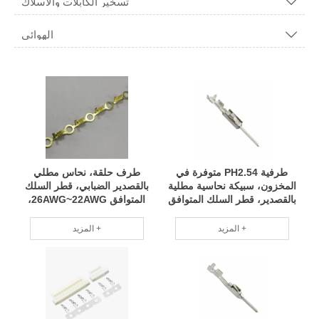
تسخير الكابلات والأسلاك

الهوائي

طرفية PH2.54 متوفرة في
طرف حلقة، نحاس مطلي
المخزون، سبيكة نحاسية مطلية
بالقصدير الضبابي، قطر السلك
بالقصدير، قطر السلك المتوافق
المتوافق 26AWG~22AWG،
0.25-0.35mm2، TE P/N 6-
ثقب دائري قطر 3.2،
Shangtong P/V R60323-B2
928918-1 RCD
المزيد +
المزيد +
RCD