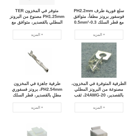
سلع فورية طرف PH2.2mm
متوفر في المخزون TER
فوسفور برونز مطفأ، متوافق
PH1.25mm مصنوع من البرونز
مع قطر السلك 0.3-0.5mm²
المطلي بالقصدير، متوافق مع
TE P/N 1674742-1 RCD
قطر السلك 28~32# JCTC
P/N 11256T0P-2E RCD
المزيد +
المزيد +
الطرفية المتوفرة في المخزون،
طرفية جاهزة في المخزون
مصنوعة من البرونز المطلي
PH2.54mm، برونز فسفوري
بالقصدير، 20-24AWG، ثقب
مطلٍ بالقصدير، قطر السلك
PCB Ф1.6، WST، P/N
المتوافق 24#~30# Molex P/N
016020069 RCD
H11602PS-2# RCD
المزيد +
المزيد +