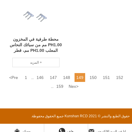
محطة طرفية في المخزون
PH1.00 مم من سبائك النحاس
المعلب PH1.00 مم، قطر
السلك المتوافق 28 # -32 #
BW P/N 70204-1028 RCD
المزيد +
<
Pre
1
146
147
148
149
150
151
152
...
159
Nex
>
...
حقوق الطبع والنشر © 2021 Kunshan RCD جميع الحقوق محفوظة.



ارسل لنا عبر البريد الإلكتروني
هاتف
مسكن