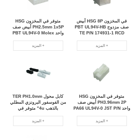
في المخزون HSG 8P أبيض
متوفر في المخزون HSG
صف مزدوج PBT UL94V-HB
PH2.5mm 1x5P أبيض صف
TE P/N 174931-1 RCD
واحد PBT UL94V-0 Molex
P/N 51163-0500 RCD
المزيد +
المزيد +
متوفر في المخزون HSG
كابل محول TER PH1.0mm
PH3.96mm 2P أبيض صف
من الفوسفور البرونزي المطلي
واحد PA66 UL94V-0 JST P/N
بالذهب 4u" متوفر في
VHR-2N RCD
المخزون، متوافق مع أقطار
الأسلاك 28#-32#، Canda P/N
المزيد +
المزيد +
A1014-GPE-A RCD