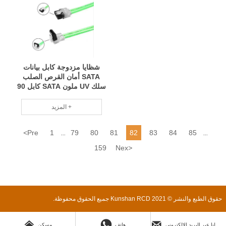
شظايا مزدوجة كابل بيانات
SATA أمان القرص الصلب
سلك UV ملون SATA كابل 90
درجة إلى 180 درجة
المزيد +
<
Pre
1
79
80
81
82
83
84
85
...
...
159
Nex
>
حقوق الطبع والنشر © 2021 Kunshan RCD جميع الحقوق محفوظة.



ارسل لنا عبر البريد الإلكتروني
هاتف
مسكن