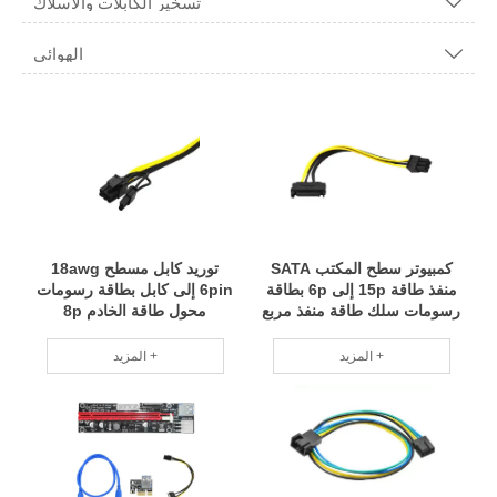
تسخير الكابلات والأسلاك

الهوائي

كمبيوتر سطح المكتب SATA
توريد كابل مسطح 18awg
منفذ طاقة 15p إلى 6p بطاقة
6pin إلى كابل بطاقة رسومات
رسومات سلك طاقة منفذ مربع
محول طاقة الخادم 8p
سلك طاقة
المزيد +
المزيد +