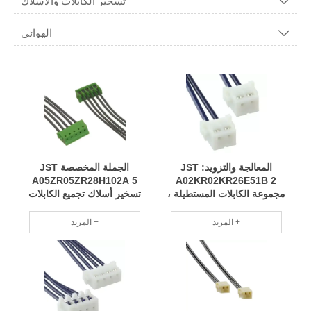
تسخير الكابلات والأسلاك

الهوائي

المعالجة والتزويد: JST
الجملة المخصصة JST
A05ZR05ZR28H102A 5
A02KR02KR26E51B 2
مجموعة الكابلات المستطيلة ،
تسخير أسلاك تجميع الكابلات
وتسخير الأسلاك مع سنوات
المستطيلة صديقة للبيئة ، مما
عديدة من الخبرة والتصنيع
يوفر الطاقة ويقلل من استهلاك
المزيد +
المزيد +
الاحترافي RCD
RCD