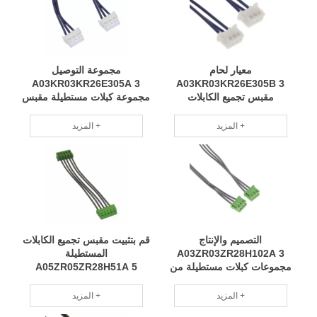
معيار لحام
مجموعة التوصيل
A03KR03KR26E305A 3
A03KR03KR26E305B 3
مقبس تجميع الكابلات
مجموعة كبلات مستطيلة مقبس
المستطيلة إلى المقبس 1.00
بمقبس ، عكس 1.00 'مواد ذات
'تسخير الاستقرار تسليم سريع
جودة عالية أداء مستقر RCD
المزيد +
المزيد +
RCD
التصميم والإنتاج
قم بتثبيت مقبس تجميع الكابلات
A03ZR03ZR28H102A 3
المستطيلة
مجموعات كبلات مستطيلة من
A05ZR05ZR28H51A 5
مقبس إلى مقبس، فريق
المخصص بالمقبس ، وعكس
محترف لتسخير 0.333 بوصة،
0.167 'تسخير مجموعة صغيرة
المزيد +
المزيد +
صيانة دورية RCD
التخصيص فريق محترف RCD