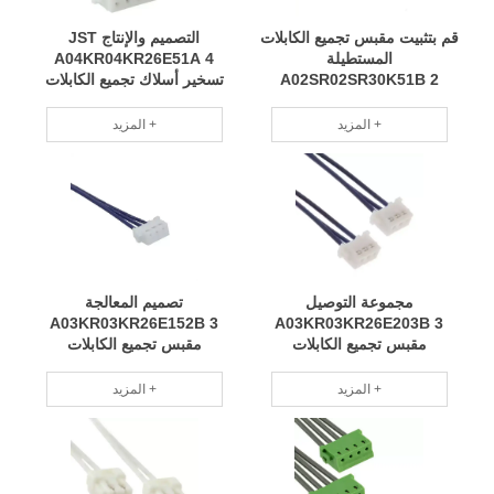
قم بتثبيت مقبس تجميع الكابلات
التصميم والإنتاج JST
المستطيلة
A04KR04KR26E51A 4
A02SR02SR30K51B 2
تسخير أسلاك تجميع الكابلات
المخصص بمقبس 0.167 ``
المستطيلة التصنيع الاحترافي
فريق احترافي للصيانة الدورية
عند الطلب RCD
المزيد +
المزيد +
RCD
مجموعة التوصيل
تصميم المعالجة
A03KR03KR26E152B 3
A03KR03KR26E203B 3
مقبس تجميع الكابلات
مقبس تجميع الكابلات
المستطيلة بالمقبس 0.667
المستطيلة إلى المقبس 0.500
'تسخير حماية البيئة الخضراء
'تسخير الأسلاك قابل للتطبيق
المزيد +
المزيد +
توفير الطاقة وتقليل الاستهلاك
على نطاق واسع ، حماية البيئة
RCD
الخضراء RCD