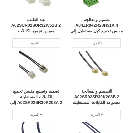
تصميم ومعالجة
عند الطلب
A02SUR02SUR32W51B 2
A04ZR04ZR28H51A 4
مقبس تجميع كبل مستطيل إلى
مقبس تجميع الكابلات
المقبس ، عكس سلك تسخير
المستطيلة بمقبس 0.167
0.167 بوصة مصنوع بشكل
'سنوات من الخبرة التصنيع
المزيد +
المزيد +
احترافي مخصص حسب الطلب
الاحترافي RCD
RCD
التصميم والمعالجة
تصميم وتصنيع مقبس تجميع
A02SR02SR30K203B 2
الكابلات المستطيلة
مجموعة الكابلات المستطيلة
A02SR02SR30K203A 2 إلى
Socket-to-socket 0.667
المقبس ، وعكس 0.667 'نماذج
'تسخير قابل للتطبيق على نطاق
متعددة لتسخير مجموعة واسعة
المزيد +
المزيد +
واسع وله مواصفات كاملة RCD
من التطبيقات RCD