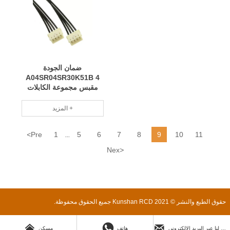
ضمان الجودة
A04SR04SR30K51B 4
مقبس مجموعة الكابلات
المستطيلة إلى المقبس 0.167
'يتم استخدام الحزام على نطاق
المزيد +
واسع وصديق للبيئة RCD
<
Pre
1
5
6
7
8
9
10
11
...
Nex
>
حقوق الطبع والنشر © 2021 Kunshan RCD جميع الحقوق محفوظة.



ارسل لنا عبر البريد الإلكتروني
هاتف
مسكن