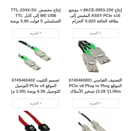
إنتاج 8KCE-0953-250 = موضع
إنتاج مخصص TTL-234X-5V-
ASSY PCIe x16 المقبس إلى
WE USB إلى كابل TTL
بطاقة الحافة 0.820 'الحزام
التسلسلي 5 فولت 5.90 بوصة
متاح على نطاق واسع RCD
(1.80 متر) سنوات من الخبرة
التصنيع الاحترافي RCD
المزيد +
المزيد +
التصنيف القياسي 0745460801
تصميم التثبيت 0745460402
الموقع PCIe x8 Plug to Plug
الموقع PCIe x4 التوصيل
3.28 '(1.00m) تسخير الأسلاك
للتوصيل 6.56 بوصة (2.00 م)
سنوات من الخبرة التصنيع
ضفيرة الأسلاك صديقة للبيئة
الاحترافي RCD
وصديقة للبيئة ، مما يوفر الطاقة
المزيد +
المزيد +
ويقلل من الاستهلاك RCD