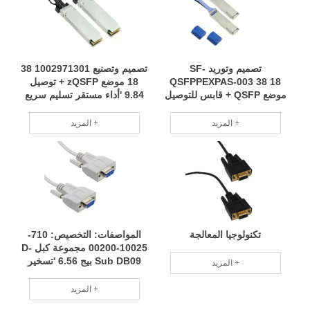
تصميم وتوريد SF-
تصميم وتصنيع 1002971301 38
QSFPPEXPAS-003 38 18
18 موضع zQSFP + توصيل
موضع QSFP + قابس للتوصيل
9.84 'أداء مستقر تسليم سريع
9.84 'تسخير تخصيص دفعة
RCD
صغيرة فريق محترف RCD
المزيد +
المزيد +
تكنولوجيا المعالجة
المواصفات: التخصيص: 710-
10025-00200 مجموعة كبل D-
Sub DB09 بيج 6.56 'تسخير
المزيد +
نماذج متعددة قابلة للتطبيق على
نطاق واسع RCD
المزيد +