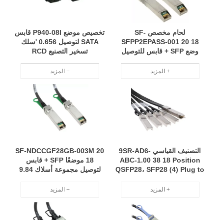
لحام مخصص SF-
تخصيص موضع P940-08I قابس
SFPP2EPASS-001 20 18
SATA لتوصيل 0.656 'سلك
وضع SFP + قابس للتوصيل
تسخير التصنيع RCD
3.28 'تسخير نماذج متعددة قابلة
للتطبيق على نطاق واسع RCD
المزيد +
المزيد +
التصنيف القياسي 9SR-AD6-
SF-NDCCGF28GB-003M 20
ABC-1.00 38 18 Position
18 موضعًا SFP + قابس
QSFP28، SFP28 (4) Plug to
لتوصيل مجموعة أسلاك 9.84
Plug 3.28 'Wire Harness
'قابلة للتطبيق على نطاق واسع
Quality Material Stable
على المواصفات الكاملة RCD
المزيد +
المزيد +
performance RCD