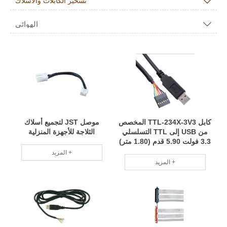

تسخير الكابلات والأسلاك
الهوائي

كابل TTL-234X-3V3 المخصص
موصل JST لتجميع أسلاك
من USB إلى TTL التسلسلي
الثلاجة للأجهزة المنزلية
3.3 فولت 5.90 قدم (1.80 متر)
صديق للبيئة ، موفر للطاقة
المزيد +
وخفض الاستهلاك RCD
المزيد +