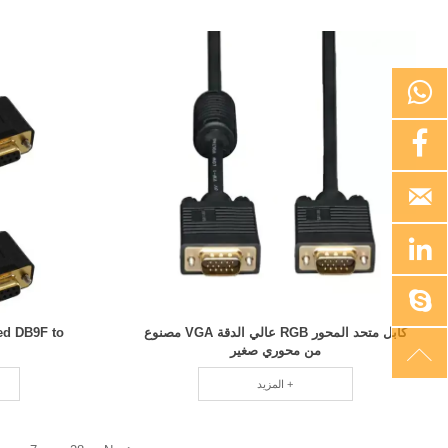





كابل متحد المحور RGB عالي الدقة VGA مصنوع
ed DB9F to

من محوري صغير
المزيد +