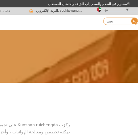
الاستمرار في التقدم والسعي إلى النزاهة واحتضان المستقبل

مع

البريد الإلكتروني: sophia.wang@ksrcd.com
هاتف: + 15051625639

يمكنه تخصيص ومعالجة الهوائيات ، وأحز