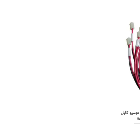
لب تجميع كابل
ة