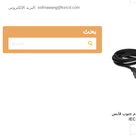

البريد الإلكتروني: sofinawang@ksrcd.com
بحث

 مخصص عالي الجودة 10 قدم جنوب قابس