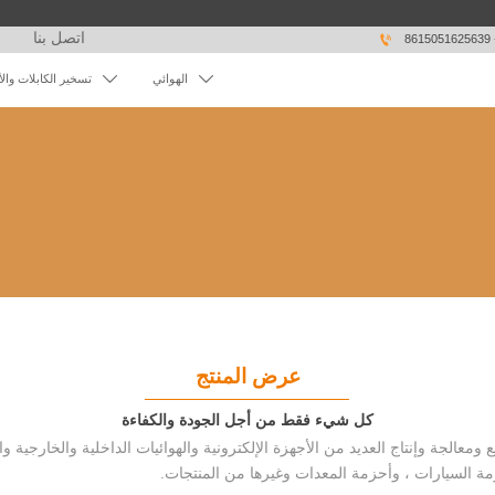
اتصل بنا

86


الهوائي
تسخير الكابلات وال
عرض المنتج
كل شيء فقط من أجل الجودة والكفاءة
مة السيارات ، وأحزمة المعدات وغيرها من المنتجات.