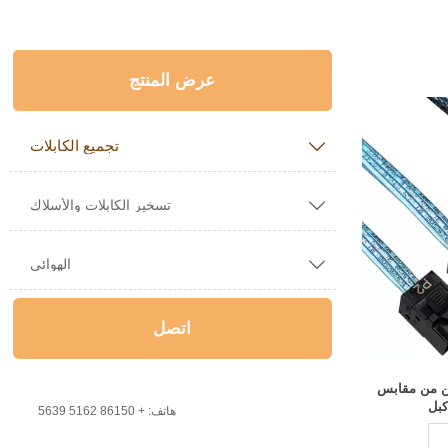
عرض المنتج
تجميع الكابلات


تسخير الكابلات والأسلاك

الهوائي
اتصل
اثنين من مقابس

هاتف: + 86150 5162 5639