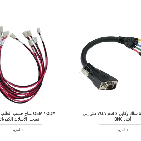
جودة احترافية سلك وكابل 2 قدم VGA ذكر إلى
OEM / ODM متاح حسب الط
أنثى BNC
تسخير الأسلاك الكهربائي
المزيد +
المزيد +