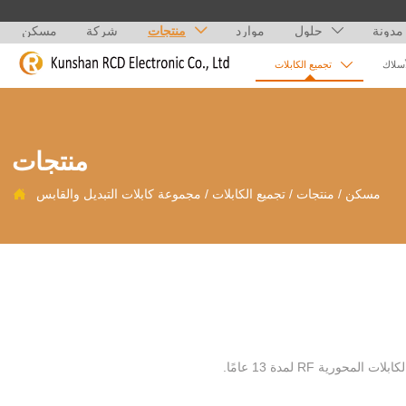
مدونة
حلول
موارد
منتجات
شركة
مسكن



أسلاك
تجميع الكابلات
منتجات
مسكن
/
منتجات
/
تجميع الكابلات
/
مجموعة كابلات التبديل والقابس

ركزت Kunshan ruichengda على تجميع ومعالجة وإنتاج العديد من الأجهزة الإلكترونية والهوائيات الداخلية والخارجية والكابلات المحورية RF لمدة 13 عامًا.