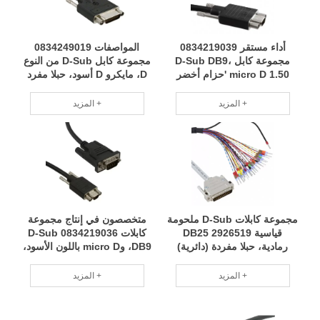
أداء مستقر 0834219039
المواصفات 0834249019
مجموعة كابل D-Sub DB9،
مجموعة كابل D-Sub من النوع
micro D 1.50 'حزام أخضر
D، مايكرو D أسود، حبلا مفرد
لحماية البيئة وتوفير الطاقة
(دائري) 1.50 بوصة مجموعة
وتقليل الاستهلاك RCD
واسعة من حماية البيئة الخضراء
المزيد +
المزيد +
RCD
مجموعة كابلات D-Sub ملحومة
متخصصون في إنتاج مجموعة
قياسية 2926519 DB25
كابلات D-Sub 0834219036
رمادية، حبلا مفردة (دائرية)
DB9، وmicro D باللون الأسود،
بطول 3.28 بوصة تم تصنيعها
وحزام سلكي مفرد (دائري)
بشكل احترافي حسب الطلب
مقاس 1.54 بوصة مع سنوات
المزيد +
المزيد +
RCD
من الخبرة في التصنيع
الاحترافي RCD