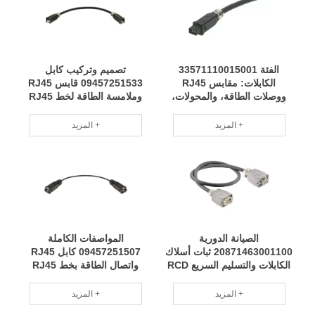
الفئة 33571110015001
تصميم وتركيب كابل
الكابلات: مقابس RJ45
09457251533 قابس RJ45
ووصلات الطاقة، والمحولات،
وملامسة الطاقة لخط RJ45
وأحزمة 3.28 بوصة، ومجموعة
بطول 4.92 بوصة تتوفر
واسعة من المواصفات RCD
مجموعة واسعة من النماذج
المزيد +
المزيد +
RCD على نطاق واسع
الصيانة الدورية
المواصفات الكاملة
20871463001100 ثبات أسلاك
09457251507 كابل RJ45
الكابلات والتسليم السريع RCD
واتصال الطاقة بخط RJ45
16.40 بوصة، مادة عالية الجودة،
أداء مستقر RCD
المزيد +
المزيد +