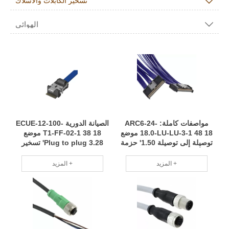

تسخير الكابلات والأسلاك
الهوائي

مواصفات كاملة: ARC6-24-
الصيانة الدورية ECUE-12-100-
18.0-LU-LU-3-1 48 18 موضع
T1-FF-02-1 38 18 موضع
توصيلة إلى توصيلة 1.50' حزمة
Plug to plug 3.28' تسخير
أسلاك مصنعة باحترافية
سنوات من الخبرة التصنيع
مخصصة حسب الطلب RCD
الاحترافي RCD
المزيد +
المزيد +