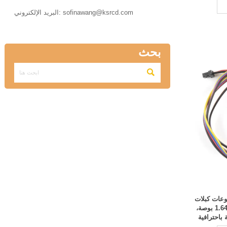

البريد الإلكتروني: sofinawang@ksrcd.com
بحث

PRT-17257  مجموعات كبلات
مستطيلة من مقبس إلى مقبس 1.64 بوصة،