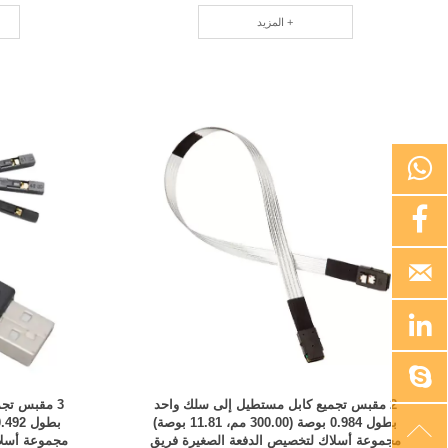
المزيد +





2 مقبس تجميع كابل مستطيل إلى سلك واحد
3 مقبس تج
بطول 0.984 بوصة (300.00 مم، 11.81 بوصة)

مجموعة أسلاك لتخصيص الدفعة الصغيرة فريق
مجموعة أسلا