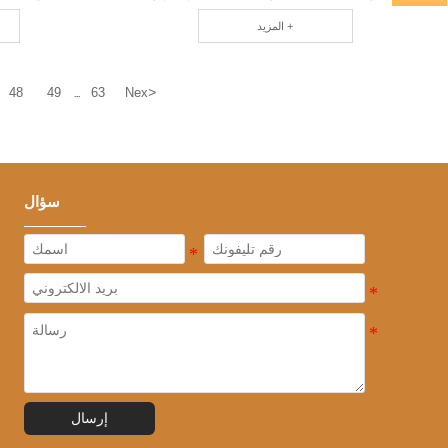
محترف RCD
المزيد +
>
48
49
63
Nex
...
سؤال
إرسال