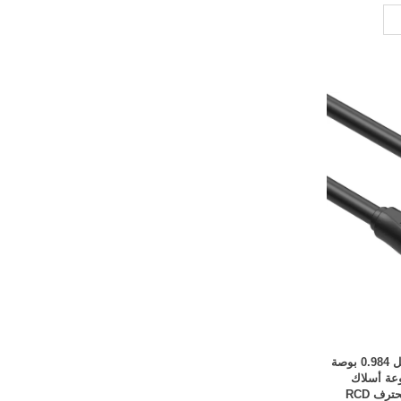
2 قابس تجميع كابل مستطيل لتوصيل 0.984 بوصة
صة) مجموعة أسلاك
ف RCD