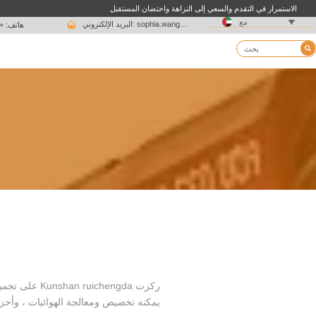
الاستمرار في التقدم والسعي إلى النزاهة واحتضان المستقبل

مع

البريد الإلكتروني: sophia.wang@ksrcd.com
هاتف: + 15051625639

يمكنه تخصيص ومعالجة الهوائيات ، وأحز