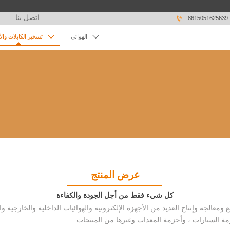
اتصل بنا

86


الهوائي
تسخير الكابلات وال
عرض المنتج
كل شيء فقط من أجل الجودة والكفاءة
مة السيارات ، وأحزمة المعدات وغيرها من المنتجات.