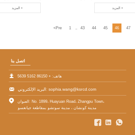
محترف RCD
المزيد +
المزيد +
<
Pre
1
43
44
45
46
47
...
اتصل بنا

هاتف: + 86150 5162 5639

البريد الإلكتروني: sophia.wang@ksrcd.com

العنوان: No. 1899، Huayuan Road، Zhangpu Town،
مدينة كونشان ، مدينة سوتشو بمقاطعة جيانغسو


