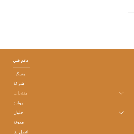
دعم فني
مسكن
شركة
منتجات

موارد
حلول

مدونة
اتصل بنا