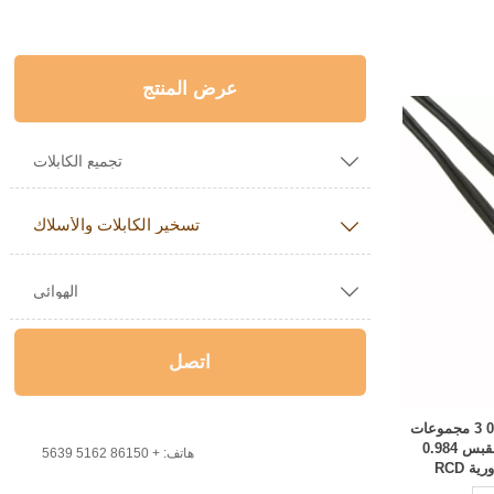
عرض المنتج

تجميع الكابلات
تسخير الكابلات والأسلاك


الهوائي
اتصل
مصدر الشركة المصنعة 0369200303 3 مجموعات
كابلات مستطيلة من مقبس إلى مقبس 0.984

هاتف: + 86150 5162 5639
 RCD