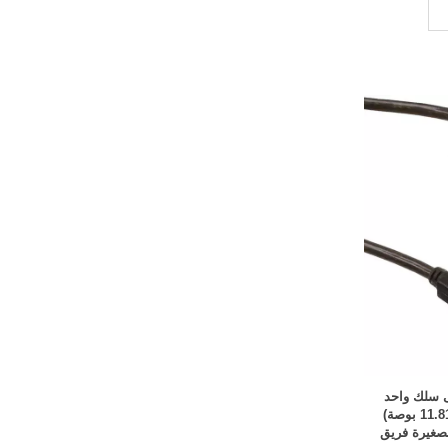
ى سلك واحد
بطول 0.984 بوصة (300.00 مم، 11.81 بوصة)
صغيرة فريق