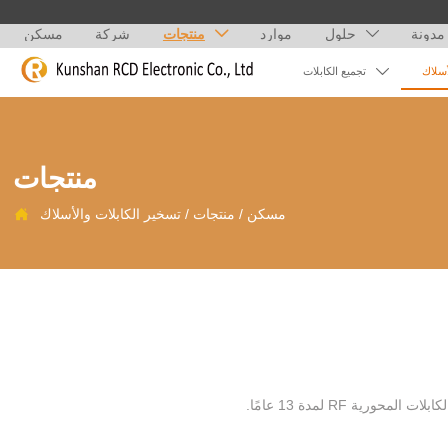
مدونة
حلول
موارد
منتجات
شركة
مسكن



أسلاك
تجميع الكابلات
منتجات
مسكن
/
منتجات
/
تسخير الكابلات والأسلاك

ركزت Kunshan ruichengda على تجميع ومعالجة وإنتاج العديد من الأجهزة الإلكترونية والهوائيات الداخلية والخارجية والكابلات المحورية RF لمدة 13 عامًا.