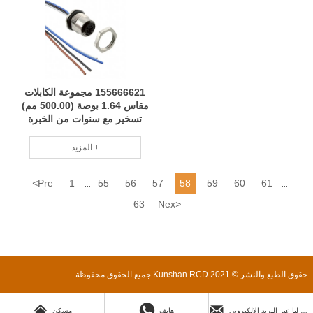
155666621 مجموعة الكابلات
مقاس 1.64 بوصة (500.00 مم)
تسخير مع سنوات من الخبرة
المهنية في تصنيع RCD
المزيد +
<
Pre
1
55
56
57
58
59
60
61
...
...
63
Nex
>
حقوق الطبع والنشر © 2021 Kunshan RCD جميع الحقوق محفوظة.



ارسل لنا عبر البريد الإلكتروني
هاتف
مسكن