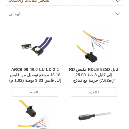

تسخير الكابلات والأسلاك
الهوائي

كابل RDLS-825D مقبس RD
ARC6-08-40.0-LU-LD-2-1
إلى كابل 8 خط 25.00
16 18 موضع توصيل من قابس
'(7.62m) حزمة مع نماذج
إلى قابس 3.33 بوصة (1.02 م)
متعددة قابلة للتطبيق على نطاق
حزام سلكي تصنيع احترافي
واسع RCD
مخصص وفقًا لاحتياجات RCD
المزيد +
المزيد +