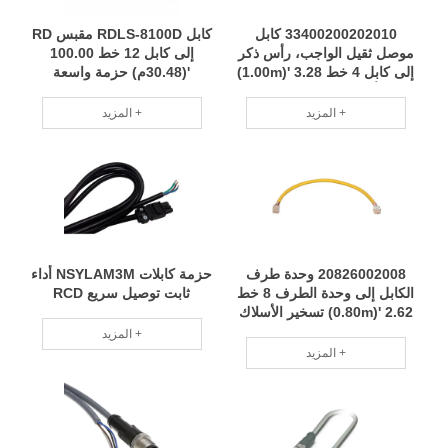
33400200202010 كابل
كابل RDLS-8100D مقبس RD
موصل ثقيل الواجب، رأس ذكر
إلى كابل 12 خط 100.00
إلى كابل 4 خط 3.28 '(1.00m)
'(30.48م) حزمة واسعة
حزام أسلاك مادة عالية الجودة
التطبيق مع مواصفات كاملة
أداء ثبات RCD
RCD
المزيد +
المزيد +
20826002008 وحدة طرف
حزمة كابلات NSYLAM3M أداء
الكابل إلى وحدة الطرف 8 خط
ثابت توصيل سريع RCD
2.62 '(0.80m) تسخير الأسلاك
تخصيص دفعة صغيرة فريق
المزيد +
احترافي RCD
المزيد +