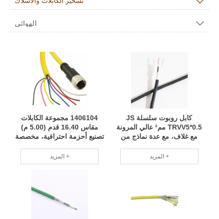

تسخير الكابلات والأسلاك
الهوائي

كابل روبوت سلسلة JS
1406104 مجموعة الكابلات
TRVV5*0.5 مم² عالي المرونة
مقاس 16.40 قدم (5.00 م)
مع غلاف، مع عدة نماذج من
تصنيع أحزمة احترافية، مخصصة
حزم الأسلاك، قابل للتطبيق
حسب الطلب RCD
على نطاق واسع RCD
المزيد +
المزيد +