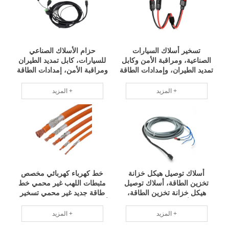
تسخير أسلاك السيارات
حزام الأسلاك الصناعي
الصناعية، ومراقبة الأمن وكابل
للسيارات، كابل تمديد الطيران
تمديد الطيران، وإمدادات الطاقة
ومراقبة الأمن، إمدادات الطاقة
المخصصة، وكابل الفيديو
المخصصة، كابل متكامل
المتكامل، وكابل الفيديو،
للفيديو، كابل الفيديو، تخصيص
المزيد +
المزيد +
وتخصيص مجموعة صغيرة من
دفعات صغيرة للحزام، فريق
أسلاك الأسلاك، وفريق محترف
متخصص التيار المتبقي
RCD
أسلاك توصيل هيكل خزانة
خط كهرباء كهربائي مخصص
تخزين الطاقة، أسلاك توصيل
مثبطات اللهب غير محمي خط
هيكل خزانة تخزين الطاقة،
طاقة جديد غير محمي تسخير
تسخير أسلاك التحكم الصناعي
أسلاك خط طاقة تخزين الطاقة
في قابس الطيران بالجملة،
الداخلية تسخير أسلاك خط
المزيد +
المزيد +
تسخير الأسلاك المصنعة
الطاقة قابل للتطبيق على نطاق