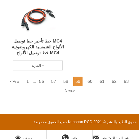
للمصدر، تسخير الأسلاك مواد
واسع مواصفات كاملة RCD
عالية الجودة، أداء مستقر RCD
MC4 خط تأخير خط توصيل
الألواح الشمسية الكهروضوئية
MC4 خط توصيل الألواح
الشمسية خط توصيل الألواح
الشمسية خط توصيل تخزين
المزيد +
الطاقة في الهواء الطلق شحن
خط تمديد موصل الخلايا
<
Pre
1
56
57
58
59
60
61
62
63
الكهروضوئية خط توصيل
...
الأسلاك أداء سريع التسليم
Nex
>
RCD
حقوق الطبع والنشر © 2021 Kunshan RCD جميع الحقوق محفوظة.



ارسل لنا عبر البريد الإلكتروني
هاتف
مسكن