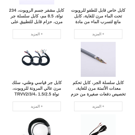
كابل خاص قابل للطفو للروبوت
كابل مشفر جسم الروبوت، 234
تحت الماء مرن للغاية، كابل
نواة، 8.5 مم، كابل سلسلة جر
مانع لتسرب الماء من مادة
مرن، حزام قابل للتطبيق على
البولي يوريثان TPU، مادة عالية
نطاق واسع، مواصفات كاملة
الجودة لحزم الأسلاك، أداء
RCD
المزيد +
المزيد +
مستقر لـ RCD
كابل سلسلة الجر، كابل تحكم
كابل جر قياسي وطني، سلك
معدات الأتمتة مرن للغاية،
مرن عالي المرونة للروبوت،
تخصيص دفعات صغيرة من حزم
نواة TRVV2/3/4، 1.5/2.5
الأسلاك، فريق محترف من R
مربع، أداء مستقر لحزمة
CD
الأسلاك، توصيل سريع RCD
المزيد +
المزيد +