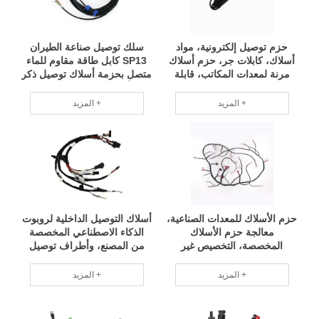
حزم توصيل إلكترونية، مواد
سلك توصيل صناعة الطيران
أسلاك، كابلات جر، حزم أسلاك
SP13 كابل طاقة مقاوم للماء
مرنة لمعدات المكاتب، قابلة
متصل بحزمة أسلاك توصيل ذكر
للتطبيق على نطاق واسع،
وأنثى XH2.54، موديلات
مواصفات كاملة RCD
متنوعة، قابل للتطبيق على
المزيد +
المزيد +
نطاق واسع RCD
حزم الأسلاك للمعدات الصناعية،
أسلاك التوصيل الداخلية لروبوت
معالجة حزم الأسلاك
الذكاء الاصطناعي المخصصة
المخصصة، التخصيص غير
من المصنع، وأطراف توصيل
القياسي والمعايير الوطنية،
لوحة الإمداد بالطاقة، وحزمة
استقرار حزم الأسلاك، تسليم
الأسلاك المصنوعة من مواد
المزيد +
المزيد +
سريع RCD
عالية الجودة لضمان أداء مستقر
RCD