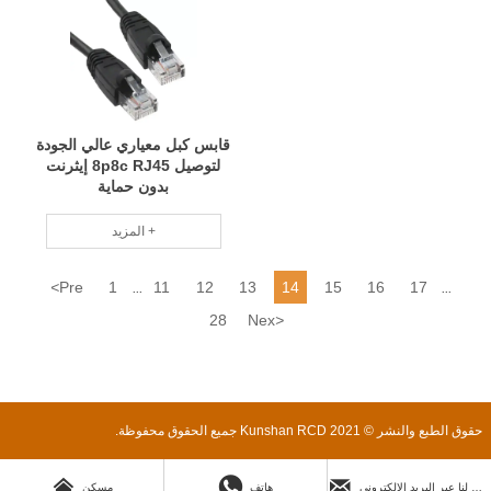
قابس كبل معياري عالي الجودة
لتوصيل 8p8c RJ45 إيثرنت
بدون حماية
المزيد +
<
Pre
1
11
12
13
14
15
16
17
...
...
28
Nex
>
حقوق الطبع والنشر © 2021 Kunshan RCD جميع الحقوق محفوظة.



ارسل لنا عبر البريد الإلكتروني
هاتف
مسكن