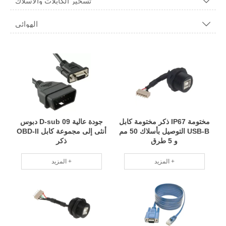
تسخير الكابلات والأسلاك

الهوائي

مختومة IP67 ذكر مختومة كابل
جودة عالية D-sub 09 دبوس
USB-B التوصيل بأسلاك 50 مم
أنثى إلى مجموعة كابل OBD-II
و 5 طرق
ذكر
المزيد +
المزيد +