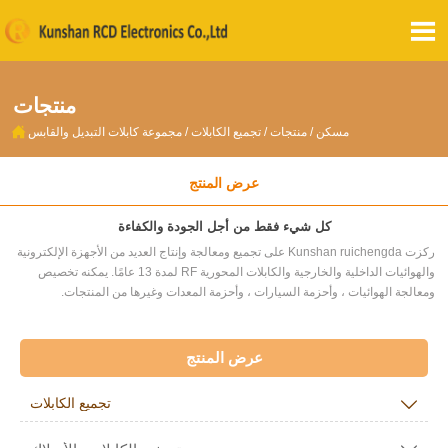

منتجات

مسكن
/
منتجات
/
تجميع الكابلات
/
مجموعة كابلات التبديل والقابس
عرض المنتج
كل شيء فقط من أجل الجودة والكفاءة
ركزت Kunshan ruichengda على تجميع ومعالجة وإنتاج العديد من الأجهزة الإلكترونية
والهوائيات الداخلية والخارجية والكابلات المحورية RF لمدة 13 عامًا. يمكنه تخصيص
ومعالجة الهوائيات ، وأحزمة السيارات ، وأحزمة المعدات وغيرها من المنتجات.
عرض المنتج

تجميع الكابلات