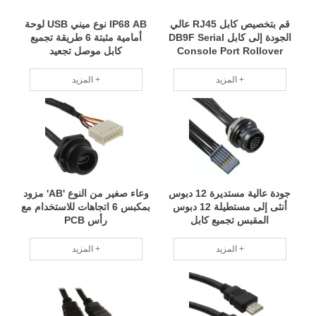
قم بتخصيص كابل RJ45 عالي
IP68 AB نوع ميني USB لوحة
الجودة إلى كابل DB9F Serial
أمامية مثبتة 6 طريقة تجميع
Console Port Rollover
كابل موصل تجعيد
المزيد +
المزيد +
جودة عالية مستديرة 12 دبوس
وعاء صغير من النوع 'AB' مزود
أنثى إلى مستطيلة 12 دبوس
بمكبس 6 اتجاهات للاستخدام مع
المقبس تجميع كابل
رأس PCB
المزيد +
المزيد +