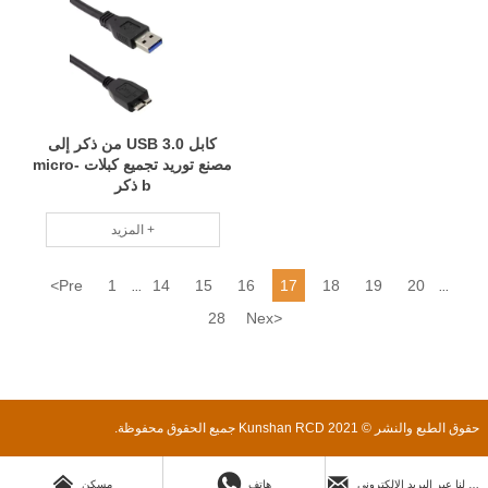
كابل USB 3.0 من ذكر إلى
مصنع توريد تجميع كبلات micro-
b ذكر
المزيد +
<
Pre
1
14
15
16
17
18
19
20
...
...
28
Nex
>
حقوق الطبع والنشر © 2021 Kunshan RCD جميع الحقوق محفوظة.



ارسل لنا عبر البريد الإلكتروني
هاتف
مسكن