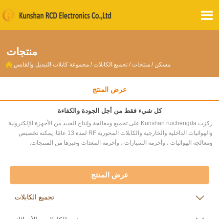

منتجات

مسكن
/
منتجات
/
تجميع الكابلات
/
مجموعة كابلات التبديل والقابس
عرض المنتج
كل شيء فقط من أجل الجودة والكفاءة
ركزت Kunshan ruichengda على تجميع ومعالجة وإنتاج العديد من الأجهزة الإلكترونية
والهوائيات الداخلية والخارجية والكابلات المحورية RF لمدة 13 عامًا. يمكنه تخصيص
ومعالجة الهوائيات ، وأحزمة السيارات ، وأحزمة المعدات وغيرها من المنتجات.
عرض المنتج

تجميع الكابلات