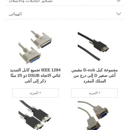
تسخير الكابلات والأسلاك

الهوائي

مجموعة كبل D-sub مقبس
IEEE 1284 تجميع كابل التمديد
أنثى صغير D إلى درع من
ثنائي الاتجاه DSUB ذو 25 سنًا
السلك المفرد
ذكر إلى أنثى
المزيد +
المزيد +