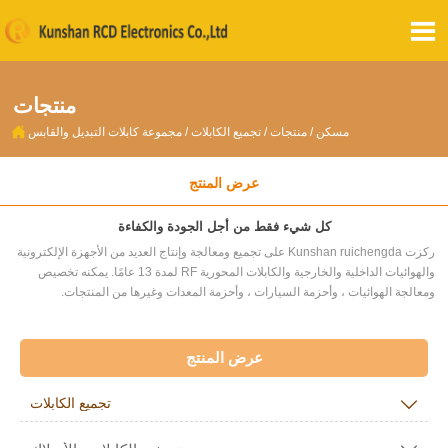

منتجات

مسكن
/
منتجات
/
تجميع الكابلات
/
مجموعة كابلات التبديل والقابس
عرض المنتج
كل شيء فقط من أجل الجودة والكفاءة
ركزت Kunshan ruichengda على تجميع ومعالجة وإنتاج العديد من الأجهزة الإلكترونية
والهوائيات الداخلية والخارجية والكابلات المحورية RF لمدة 13 عامًا. يمكنه تخصيص
ومعالجة الهوائيات ، وأحزمة السيارات ، وأحزمة المعدات وغيرها من المنتجات.
عرض المنتج

تجميع الكابلات