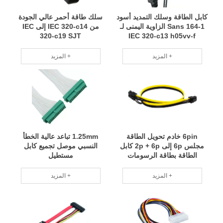
كابل الطاقة وسلك التمديد أسود
سلك طاقة أحمر عالي الجودة
Sans 164-1 الزاوية اليمنى لـ
من IEC 320-c14 إلى IEC
320-c19 SJT
IEC 320-c13 h05vv-f
المزيد +
المزيد +
6pin خادم تحويل الطاقة
1.25mm تباعد عالية الخطأ
مجلس 6p إلى 2p + 6p كابل
النسبي موصل تجميع كابل
الطاقة بطاقة الرسومات
مستطيل
المزيد +
المزيد +