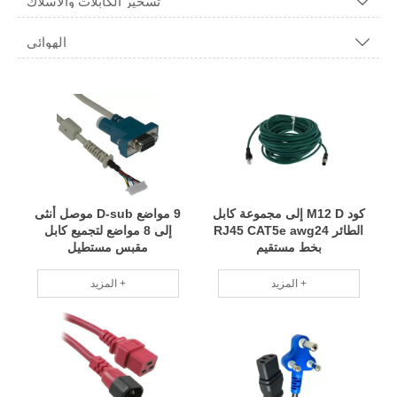
تسخير الكابلات والأسلاك

الهوائي

كود M12 D إلى مجموعة كابل
9 مواضع D-sub موصل أنثى
الطائر RJ45 CAT5e awg24
إلى 8 مواضع لتجميع كابل
بخط مستقيم
مقبس مستطيل
المزيد +
المزيد +