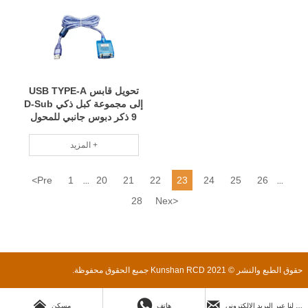
تحويل قابس USB TYPE-A
إلى مجموعة كبل ذكي D-Sub
9 ذكر دبوس جانبي للمحول
المزيد +
<
Pre
1
20
21
22
23
24
25
26
...
...
28
Nex
>
حقوق الطبع والنشر © 2021 Kunshan RCD جميع الحقوق محفوظة.



ارسل لنا عبر البريد الإلكتروني
هاتف
مسكن