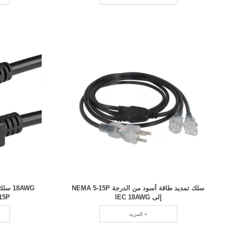
سلك تمديد طاقة أسود من الدرجة NEMA 5-15P
إلى IEC 18AWG
15P إلى تجميعات كبلات C
المزيد +