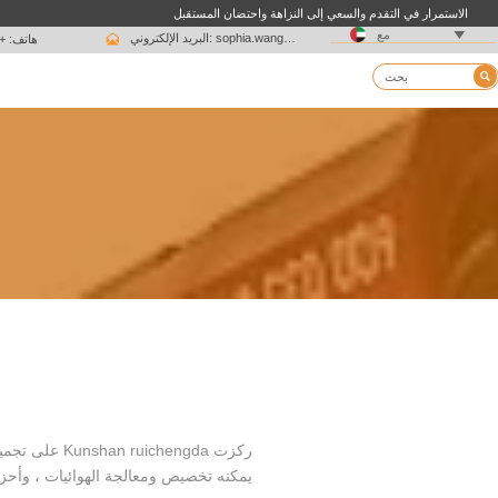
الاستمرار في التقدم والسعي إلى النزاهة واحتضان المستقبل

مع

البريد الإلكتروني: sophia.wang@ksrcd.com
هاتف: + 15051625639

يمكنه تخصيص ومعالجة الهوائيات ، وأحز