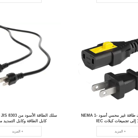
18AWG سلك طاقة غير محمي أسود NEMA 1-
سل
IE
كابل الطاقة وكابل التمديد من C
المزيد +
المزيد +