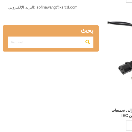

البريد الإلكتروني: sofinawang@ksrcd.com
بحث

ك الطاقة الأسود من JIS 8303 إلى تجميعات
IE