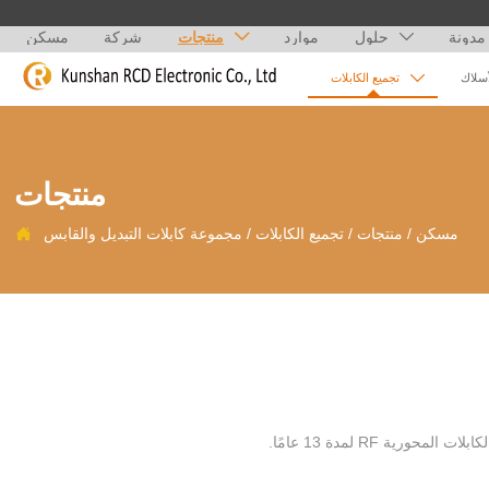
مدونة
حلول
موارد
منتجات
شركة
مسكن



أسلاك
تجميع الكابلات
منتجات
مسكن
/
منتجات
/
تجميع الكابلات
/
مجموعة كابلات التبديل والقابس

ركزت Kunshan ruichengda على تجميع ومعالجة وإنتاج العديد من الأجهزة الإلكترونية والهوائيات الداخلية والخارجية والكابلات المحورية RF لمدة 13 عامًا.