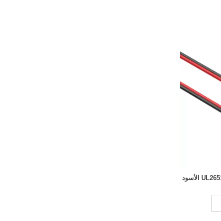
SAE لقطع مجموعة كبل UL2651 16 AWG الأسود