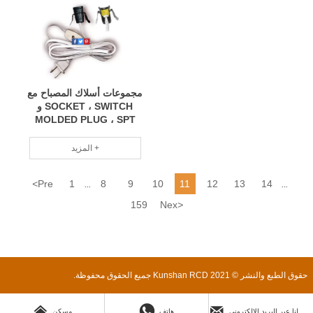
مجموعات أسلاك المصباح مع
SOCKET ، SWITCH و
MOLDED PLUG ، SPT
LAMP CORD SETS
المزيد +
<
Pre
1
8
9
10
11
12
13
14
...
...
159
Nex
>
حقوق الطبع والنشر © 2021 Kunshan RCD جميع الحقوق محفوظة.



ارسل لنا عبر البريد الإلكتروني
هاتف
مسكن