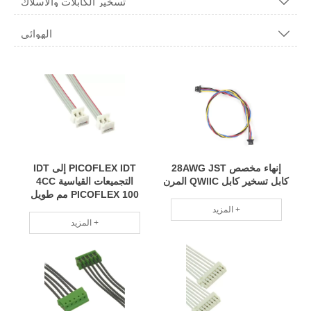
تسخير الكابلات والأسلاك

الهوائي

إنهاء مخصص 28AWG JST
PICOFLEX IDT إلى IDT
كابل تسخير كابل QWIIC المرن
التجميعات القياسية 4CC
PICOFLEX 100 مم طويل
المزيد +
المزيد +