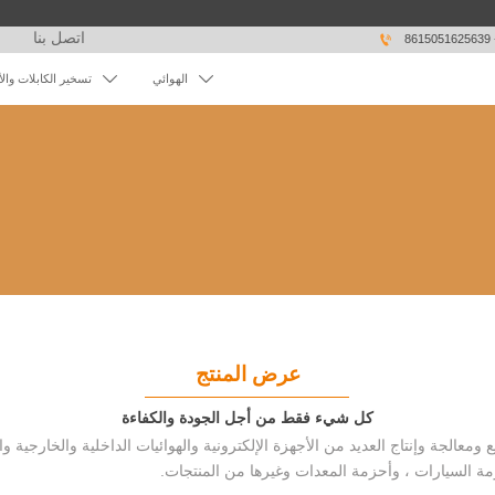
اتصل بنا

86


الهوائي
تسخير الكابلات وال
عرض المنتج
كل شيء فقط من أجل الجودة والكفاءة
مة السيارات ، وأحزمة المعدات وغيرها من المنتجات.