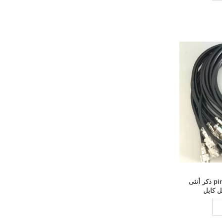
5 pin Core GX16 16mm Air Plug ذكر أنثى
 كابل