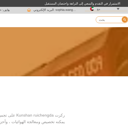
الاستمرار في التقدم والسعي إلى النزاهة واحتضان المستقبل

مع

البريد الإلكتروني: sophia.wang@ksrcd.com
هاتف: + 15051625639

يمكنه تخصيص ومعالجة الهوائيات ، وأحز