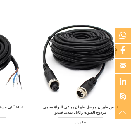





قابس طيران موصل طيران رباعي النواة محمي

مزدوج الصوت وكابل تمديد فيديو
المزيد +