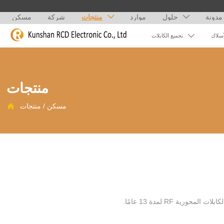
مدونة
حلول
موارد
منتجات
شركة
مسكن



أسلاك
تجميع الكابلات
منتجات
مسكن
/
منتجات

ركزت Kunshan ruichengda على تجميع ومعالجة وإنتاج العديد من الأجهزة الإلكترونية والهوائيات الداخلية والخارجية والكابلات المحورية RF لمدة 13 عامًا.