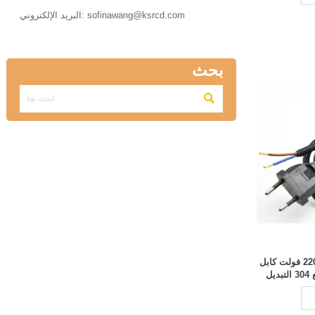

البريد الإلكتروني: sofinawang@ksrcd.com
بحث

أوروبا التوصيل سلك طاقة المصباح 220 فولت كابل
ل