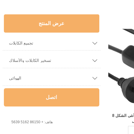
عرض المنتج

تجميع الكابلات

تسخير الكابلات والأسلاك

الهوائي
اتصل
1.2 متر ذكر 2 دبوس التوصيل إلى أنثى الشكل 8

هاتف: + 86150 5162 5639