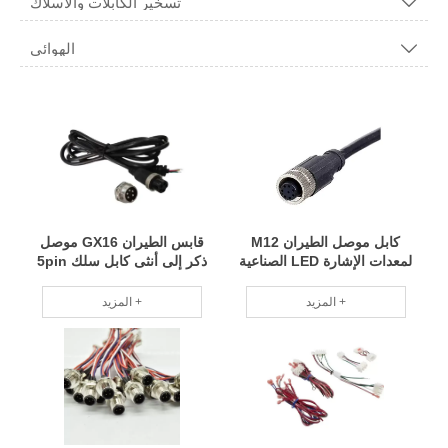
تسخير الكابلات والأسلاك

الهوائي

كابل موصل الطيران M12
قابس الطيران GX16 موصل
لمعدات الإشارة LED الصناعية
ذكر إلى أنثى كابل سلك 5pin
المزيد +
المزيد +